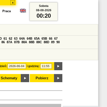
x
Sobota
08-08-2026
Praca
00:20
D
61
62
63
64A
64B
65A
65B
66
67
86
87A
87B
88A
88B
88C
88D
89
90
zień:
i godzinę:
Schematy
Pobierz