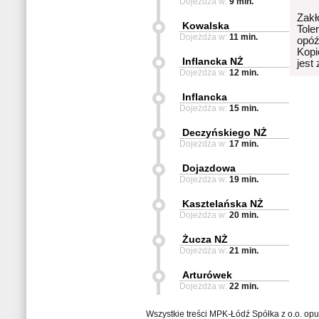
Dojeżdża w:
9 min.
Zakł
Kowalska
Tole
Dojeżdża w:
11 min.
opóź
Kopi
Inflancka NŻ
jest
Dojeżdża w:
12 min.
Inflancka
Dojeżdża w:
15 min.
Deczyńskiego NŻ
Dojeżdża w:
17 min.
Dojazdowa
Dojeżdża w:
19 min.
Kasztelańska NŻ
Dojeżdża w:
20 min.
Żucza NŻ
Dojeżdża w:
21 min.
Arturówek
Dojeżdża w:
22 min.
Wszystkie treści MPK-Łódź Spółka z o.o. op