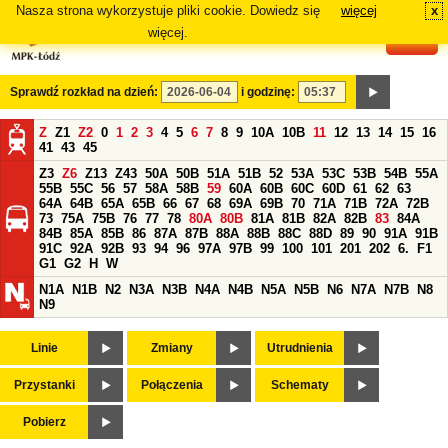
Nasza strona wykorzystuje pliki cookie. Dowiedz się
więcej
x
#
więcej.
Sprawdź rozkład na dzień:
i godzinę:
Z
Z1
Z2
0
1
2
3
4
5
6
7
8
9
10A
10B
11
12
13
14
15
16
41
43
45
Z3
Z6
Z13
Z43
50A
50B
51A
51B
52
53A
53C
53B
54B
55A
55B
55C
56
57
58A
58B
59
60A
60B
60C
60D
61
62
63
64A
64B
65A
65B
66
67
68
69A
69B
70
71A
71B
72A
72B
73
75A
75B
76
77
78
80A
80B
81A
81B
82A
82B
83
84A
84B
85A
85B
86
87A
87B
88A
88B
88C
88D
89
90
91A
91B
91C
92A
92B
93
94
96
97A
97B
99
100
101
201
202
6.
F1
G1
G2
H
W
N1A
N1B
N2
N3A
N3B
N4A
N4B
N5A
N5B
N6
N7A
N7B
N8
N9
Linie
Zmiany
Utrudnienia
Przystanki
Połączenia
Schematy
Pobierz