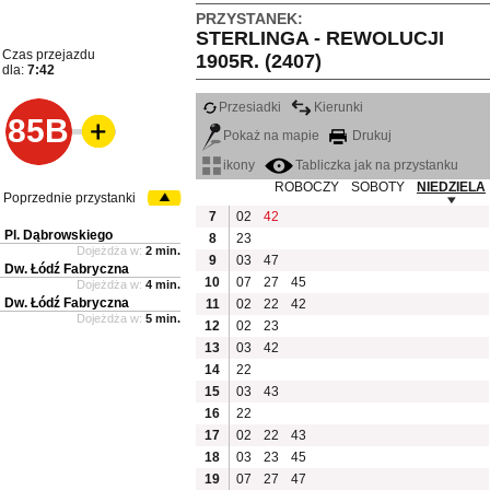
PRZYSTANEK:
STERLINGA - REWOLUCJI
Czas przejazdu
1905R. (2407)
dla:
7:42
Przesiadki
Kierunki
85B
Pokaż na mapie
Drukuj
ikony
Tabliczka jak na przystanku
ROBOCZY
SOBOTY
NIEDZIELA
Poprzednie przystanki
7
02
42
Pl. Dąbrowskiego
8
23
Dojeżdża w:
2 min.
9
03
47
Dw. Łódź Fabryczna
10
07
27
45
Dojeżdża w:
4 min.
Dw. Łódź Fabryczna
11
02
22
42
Dojeżdża w:
5 min.
12
02
23
13
03
42
14
22
15
03
43
16
22
17
02
22
43
18
03
23
45
19
07
27
47