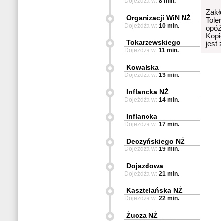
Dojeżdża w:
8 min.
Zakł
Organizacji WiN NŻ
Tole
Dojeżdża w:
10 min.
opóź
Kopi
Tokarzewskiego
jest
Dojeżdża w:
11 min.
Kowalska
Dojeżdża w:
13 min.
Inflancka NŻ
Dojeżdża w:
14 min.
Inflancka
Dojeżdża w:
17 min.
Deczyńskiego NŻ
Dojeżdża w:
19 min.
Dojazdowa
Dojeżdża w:
21 min.
Kasztelańska NŻ
Dojeżdża w:
22 min.
Żucza NŻ