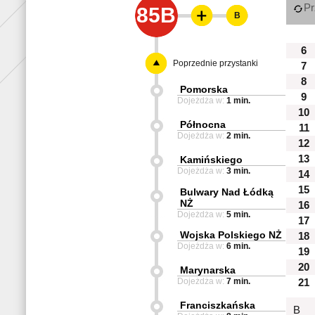
Pr
85B
B
6
Poprzednie przystanki
7
8
Pomorska
9
Dojeżdża w:
1 min.
10
Północna
11
Dojeżdża w:
2 min.
12
13
Kamińskiego
Dojeżdża w:
3 min.
14
15
Bulwary Nad Łódką
NŻ
16
Dojeżdża w:
5 min.
17
Wojska Polskiego NŻ
18
Dojeżdża w:
6 min.
19
20
Marynarska
Dojeżdża w:
7 min.
21
Franciszkańska
B