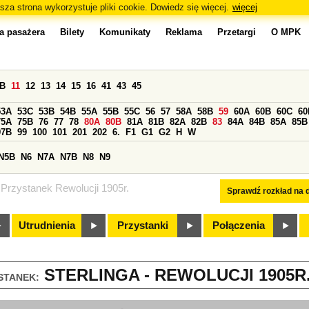
sza strona wykorzystuje pliki cookie. Dowiedz się więcej.
więcej
a pasażera
Bilety
Komunikaty
Reklama
Przetargi
O MPK
0B
11
12
13
14
15
16
41
43
45
53A
53C
53B
54B
55A
55B
55C
56
57
58A
58B
59
60A
60B
60C
60
75A
75B
76
77
78
80A
80B
81A
81B
82A
82B
83
84A
84B
85A
85B
97B
99
100
101
201
202
6.
F1
G1
G2
H
W
N5B
N6
N7A
N7B
N8
N9
Przystanek Rewolucji 1905r.
Sprawdź rozkład na d
Utrudnienia
Przystanki
Połączenia
STERLINGA - REWOLUCJI 1905R. 
STANEK: