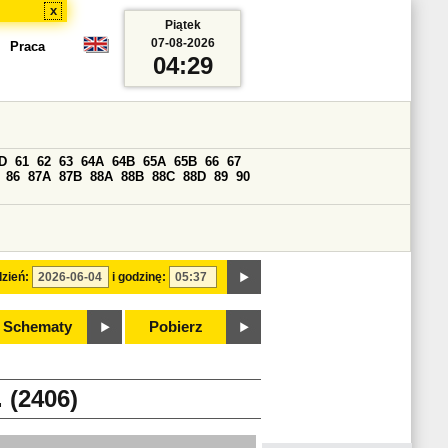
x
Piątek
07-08-2026
Praca
04:29
D
61
62
63
64A
64B
65A
65B
66
67
86
87A
87B
88A
88B
88C
88D
89
90
zień:
i godzinę:
Schematy
Pobierz
(2406)