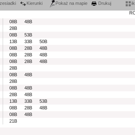
zesiadki
Kierunki
Pokaż na mapie
Drukuj
i
R
08B
48B
28B
08B
53B
13B
33B
50B
08B
28B
48B
08B
28B
48B
08B
28B
48B
28B
08B
48B
28B
08B
48B
28B
48B
13B
33B
53B
08B
28B
48B
08B
48B
21B