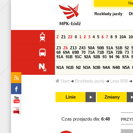
Na
Rozkłady jazdy
Dl
Z
Z1
Z2
0
1
2
3
4
5
6
7
8
9
10A
1
Z3
Z6
Z13
Z43
50A
50B
51A
51B
52
68
69A
69B
70
71A
71B
72A
72B
73
91A
91B
91C
92A
92B
93
94
96
97A
N1A
N1B
N2
N3A
N3B
N4A
N4B
N5A
Start
Rozkłady jazdy
Linia 85B
Linie
Zmiany
Czas przejazdu dla:
6:48
PRZY