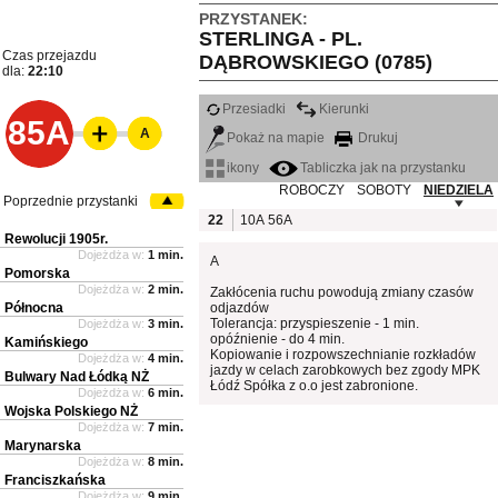
PRZYSTANEK:
STERLINGA - PL.
Czas przejazdu
DĄBROWSKIEGO (0785)
dla:
22:10
Przesiadki
Kierunki
85A
A
Pokaż na mapie
Drukuj
ikony
Tabliczka jak na przystanku
ROBOCZY
SOBOTY
NIEDZIELA
Poprzednie przystanki
22
10A
56A
Rewolucji 1905r.
Dojeżdża w:
1 min.
A
Pomorska
Dojeżdża w:
2 min.
Zakłócenia ruchu powodują zmiany czasów
Północna
odjazdów
Tolerancja: przyspieszenie - 1 min.
Dojeżdża w:
3 min.
opóźnienie - do 4 min.
Kamińskiego
Kopiowanie i rozpowszechnianie rozkładów
Dojeżdża w:
4 min.
jazdy w celach zarobkowych bez zgody MPK
Bulwary Nad Łódką NŻ
Łódź Spółka z o.o jest zabronione.
Dojeżdża w:
6 min.
Wojska Polskiego NŻ
Dojeżdża w:
7 min.
Marynarska
Dojeżdża w:
8 min.
Franciszkańska
Dojeżdża w:
9 min.