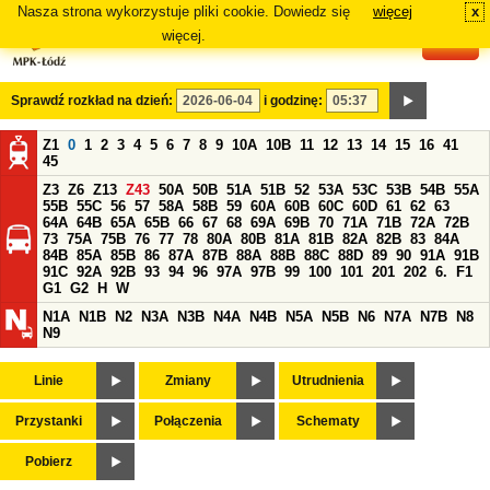
Nasza strona wykorzystuje pliki cookie. Dowiedz się
więcej
x
#
więcej.
Sprawdź rozkład na dzień:
i godzinę:
Z1
0
1
2
3
4
5
6
7
8
9
10A
10B
11
12
13
14
15
16
41
45
Z3
Z6
Z13
Z43
50A
50B
51A
51B
52
53A
53C
53B
54B
55A
55B
55C
56
57
58A
58B
59
60A
60B
60C
60D
61
62
63
64A
64B
65A
65B
66
67
68
69A
69B
70
71A
71B
72A
72B
73
75A
75B
76
77
78
80A
80B
81A
81B
82A
82B
83
84A
84B
85A
85B
86
87A
87B
88A
88B
88C
88D
89
90
91A
91B
91C
92A
92B
93
94
96
97A
97B
99
100
101
201
202
6.
F1
G1
G2
H
W
N1A
N1B
N2
N3A
N3B
N4A
N4B
N5A
N5B
N6
N7A
N7B
N8
N9
Linie
Zmiany
Utrudnienia
Przystanki
Połączenia
Schematy
Pobierz