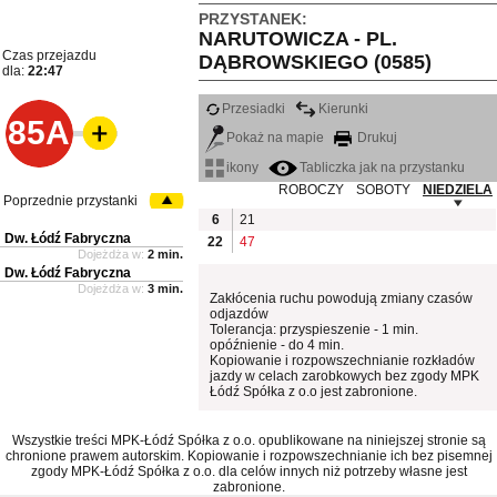
PRZYSTANEK:
NARUTOWICZA - PL.
Czas przejazdu
DĄBROWSKIEGO (0585)
dla:
22:47
Przesiadki
Kierunki
85A
Pokaż na mapie
Drukuj
ikony
Tabliczka jak na przystanku
ROBOCZY
SOBOTY
NIEDZIELA
Poprzednie przystanki
6
21
Dw. Łódź Fabryczna
22
47
Dojeżdża w:
2 min.
Dw. Łódź Fabryczna
Dojeżdża w:
3 min.
Zakłócenia ruchu powodują zmiany czasów
odjazdów
Tolerancja: przyspieszenie - 1 min.
opóźnienie - do 4 min.
Kopiowanie i rozpowszechnianie rozkładów
jazdy w celach zarobkowych bez zgody MPK
Łódź Spółka z o.o jest zabronione.
Wszystkie treści MPK-Łódź Spółka z o.o. opublikowane na niniejszej stronie są
chronione prawem autorskim. Kopiowanie i rozpowszechnianie ich bez pisemnej
zgody MPK-Łódź Spółka z o.o. dla celów innych niż potrzeby własne jest
zabronione.