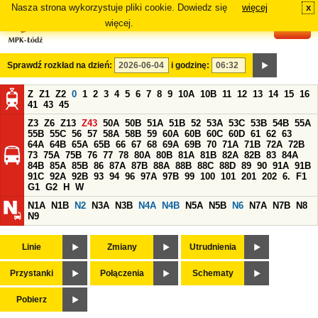
Nasza strona wykorzystuje pliki cookie. Dowiedz się
więcej
x
#
więcej.
Sprawdź rozkład na dzień:
i godzinę:
Z
Z1
Z2
0
1
2
3
4
5
6
7
8
9
10A
10B
11
12
13
14
15
16
41
43
45
Z3
Z6
Z13
Z43
50A
50B
51A
51B
52
53A
53C
53B
54B
55A
55B
55C
56
57
58A
58B
59
60A
60B
60C
60D
61
62
63
64A
64B
65A
65B
66
67
68
69A
69B
70
71A
71B
72A
72B
73
75A
75B
76
77
78
80A
80B
81A
81B
82A
82B
83
84A
84B
85A
85B
86
87A
87B
88A
88B
88C
88D
89
90
91A
91B
91C
92A
92B
93
94
96
97A
97B
99
100
101
201
202
6.
F1
G1
G2
H
W
N1A
N1B
N2
N3A
N3B
N4A
N4B
N5A
N5B
N6
N7A
N7B
N8
N9
Linie
Zmiany
Utrudnienia
Przystanki
Połączenia
Schematy
Pobierz