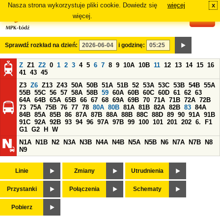
Nasza strona wykorzystuje pliki cookie. Dowiedz się
więcej
x
#
więcej.
Sprawdź rozkład na dzień:
i godzinę:
Z
Z1
Z2
0
1
2
3
4
5
6
7
8
9
10A
10B
11
12
13
14
15
16
41
43
45
Z3
Z6
Z13
Z43
50A
50B
51A
51B
52
53A
53C
53B
54B
55A
55B
55C
56
57
58A
58B
59
60A
60B
60C
60D
61
62
63
64A
64B
65A
65B
66
67
68
69A
69B
70
71A
71B
72A
72B
73
75A
75B
76
77
78
80A
80B
81A
81B
82A
82B
83
84A
84B
85A
85B
86
87A
87B
88A
88B
88C
88D
89
90
91A
91B
91C
92A
92B
93
94
96
97A
97B
99
100
101
201
202
6.
F1
G1
G2
H
W
N1A
N1B
N2
N3A
N3B
N4A
N4B
N5A
N5B
N6
N7A
N7B
N8
N9
Linie
Zmiany
Utrudnienia
Przystanki
Połączenia
Schematy
Pobierz