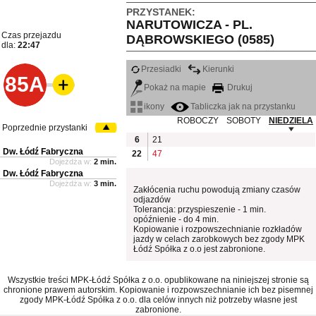
PRZYSTANEK:
NARUTOWICZA - PL.
Czas przejazdu
DĄBROWSKIEGO (0585)
dla:
22:47
Przesiadki
Kierunki
85A
Pokaż na mapie
Drukuj
ikony
Tabliczka jak na przystanku
ROBOCZY
SOBOTY
NIEDZIELA
Poprzednie przystanki
6
21
Dw. Łódź Fabryczna
22
47
Dojeżdża w:
2 min.
Dw. Łódź Fabryczna
Dojeżdża w:
3 min.
Zakłócenia ruchu powodują zmiany czasów
odjazdów
Tolerancja: przyspieszenie - 1 min.
opóźnienie - do 4 min.
Kopiowanie i rozpowszechnianie rozkładów
jazdy w celach zarobkowych bez zgody MPK
Łódź Spółka z o.o jest zabronione.
Wszystkie treści MPK-Łódź Spółka z o.o. opublikowane na niniejszej stronie są
chronione prawem autorskim. Kopiowanie i rozpowszechnianie ich bez pisemnej
zgody MPK-Łódź Spółka z o.o. dla celów innych niż potrzeby własne jest
zabronione.