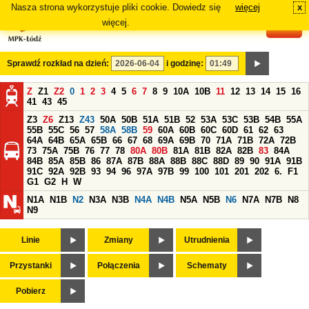
Nasza strona wykorzystuje pliki cookie. Dowiedz się
więcej
x
#
więcej.
Sprawdź rozkład na dzień:
i godzinę:
Z
Z1
Z2
0
1
2
3
4
5
6
7
8
9
10A
10B
11
12
13
14
15
16
41
43
45
Z3
Z6
Z13
Z43
50A
50B
51A
51B
52
53A
53C
53B
54B
55A
55B
55C
56
57
58A
58B
59
60A
60B
60C
60D
61
62
63
64A
64B
65A
65B
66
67
68
69A
69B
70
71A
71B
72A
72B
73
75A
75B
76
77
78
80A
80B
81A
81B
82A
82B
83
84A
84B
85A
85B
86
87A
87B
88A
88B
88C
88D
89
90
91A
91B
91C
92A
92B
93
94
96
97A
97B
99
100
101
201
202
6.
F1
G1
G2
H
W
N1A
N1B
N2
N3A
N3B
N4A
N4B
N5A
N5B
N6
N7A
N7B
N8
N9
Linie
Zmiany
Utrudnienia
Przystanki
Połączenia
Schematy
Pobierz