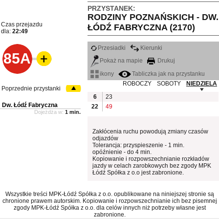
PRZYSTANEK:
RODZINY POZNAŃSKICH - DW.
Czas przejazdu
ŁÓDŹ FABRYCZNA (2170)
dla:
22:49
Przesiadki
Kierunki
85A
Pokaż na mapie
Drukuj
ikony
Tabliczka jak na przystanku
ROBOCZY
SOBOTY
NIEDZIELA
Poprzednie przystanki
6
23
Dw. Łódź Fabryczna
22
49
Dojeżdża w:
1 min.
Zakłócenia ruchu powodują zmiany czasów
odjazdów
Tolerancja: przyspieszenie - 1 min.
opóźnienie - do 4 min.
Kopiowanie i rozpowszechnianie rozkładów
jazdy w celach zarobkowych bez zgody MPK
Łódź Spółka z o.o jest zabronione.
Wszystkie treści MPK-Łódź Spółka z o.o. opublikowane na niniejszej stronie są
chronione prawem autorskim. Kopiowanie i rozpowszechnianie ich bez pisemnej
zgody MPK-Łódź Spółka z o.o. dla celów innych niż potrzeby własne jest
zabronione.