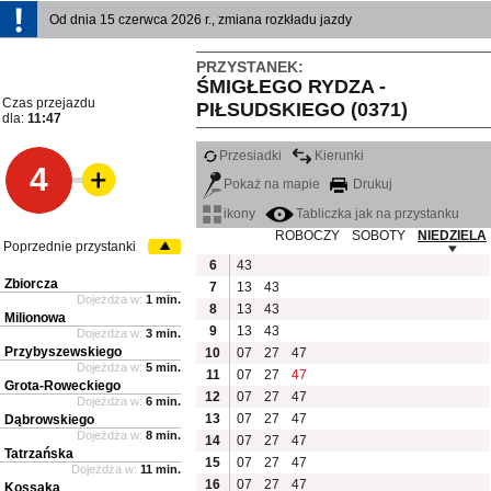
Od dnia 15 czerwca 2026 r., zmiana rozkładu jazdy
PRZYSTANEK:
ŚMIGŁEGO RYDZA -
Czas przejazdu
PIŁSUDSKIEGO (0371)
dla:
11:47
Przesiadki
Kierunki
4
Pokaż na mapie
Drukuj
ikony
Tabliczka jak na przystanku
ROBOCZY
SOBOTY
NIEDZIELA
Poprzednie przystanki
6
43
Zbiorcza
7
13
43
Dojeżdża w:
1 min.
8
13
43
Milionowa
9
13
43
Dojeżdża w:
3 min.
Przybyszewskiego
10
07
27
47
Dojeżdża w:
5 min.
11
07
27
47
Grota-Roweckiego
12
07
27
47
Dojeżdża w:
6 min.
13
07
27
47
Dąbrowskiego
Dojeżdża w:
8 min.
14
07
27
47
Tatrzańska
15
07
27
47
Dojeżdża w:
11 min.
16
07
27
47
Kossaka