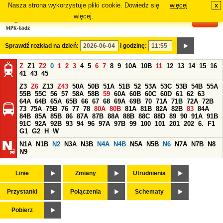
Nasza strona wykorzystuje pliki cookie. Dowiedz się
więcej
x
#
więcej.
Sprawdź rozkład na dzień:
i godzinę:
Z
Z1
Z2
0
1
2
3
4
5
6
7
8
9
10A
10B
11
12
13
14
15
16
41
43
45
Z3
Z6
Z13
Z43
50A
50B
51A
51B
52
53A
53C
53B
54B
55A
55B
55C
56
57
58A
58B
59
60A
60B
60C
60D
61
62
63
64A
64B
65A
65B
66
67
68
69A
69B
70
71A
71B
72A
72B
73
75A
75B
76
77
78
80A
80B
81A
81B
82A
82B
83
84A
84B
85A
85B
86
87A
87B
88A
88B
88C
88D
89
90
91A
91B
91C
92A
92B
93
94
96
97A
97B
99
100
101
201
202
6.
F1
G1
G2
H
W
N1A
N1B
N2
N3A
N3B
N4A
N4B
N5A
N5B
N6
N7A
N7B
N8
N9
Linie
Zmiany
Utrudnienia
Przystanki
Połączenia
Schematy
Pobierz