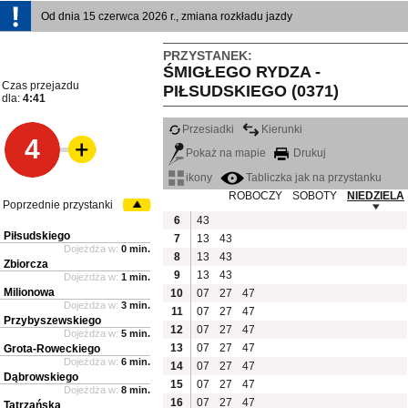
Od dnia 15 czerwca 2026 r., zmiana rozkładu jazdy
PRZYSTANEK:
ŚMIGŁEGO RYDZA -
Czas przejazdu
PIŁSUDSKIEGO (0371)
dla:
4:41
Przesiadki
Kierunki
4
Pokaż na mapie
Drukuj
ikony
Tabliczka jak na przystanku
ROBOCZY
SOBOTY
NIEDZIELA
Poprzednie przystanki
6
43
Piłsudskiego
7
13
43
Dojeżdża w:
0 min.
8
13
43
Zbiorcza
9
13
43
Dojeżdża w:
1 min.
Milionowa
10
07
27
47
Dojeżdża w:
3 min.
11
07
27
47
Przybyszewskiego
12
07
27
47
Dojeżdża w:
5 min.
13
07
27
47
Grota-Roweckiego
Dojeżdża w:
6 min.
14
07
27
47
Dąbrowskiego
15
07
27
47
Dojeżdża w:
8 min.
16
07
27
47
Tatrzańska