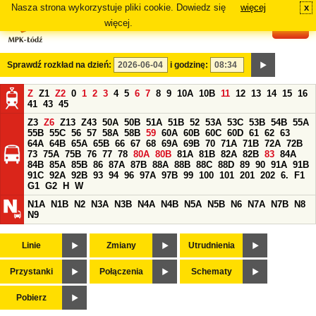
Nasza strona wykorzystuje pliki cookie. Dowiedz się
więcej
x
#
więcej.
Sprawdź rozkład na dzień:
i godzinę:
Z
Z1
Z2
0
1
2
3
4
5
6
7
8
9
10A
10B
11
12
13
14
15
16
41
43
45
Z3
Z6
Z13
Z43
50A
50B
51A
51B
52
53A
53C
53B
54B
55A
55B
55C
56
57
58A
58B
59
60A
60B
60C
60D
61
62
63
64A
64B
65A
65B
66
67
68
69A
69B
70
71A
71B
72A
72B
73
75A
75B
76
77
78
80A
80B
81A
81B
82A
82B
83
84A
84B
85A
85B
86
87A
87B
88A
88B
88C
88D
89
90
91A
91B
91C
92A
92B
93
94
96
97A
97B
99
100
101
201
202
6.
F1
G1
G2
H
W
N1A
N1B
N2
N3A
N3B
N4A
N4B
N5A
N5B
N6
N7A
N7B
N8
N9
Linie
Zmiany
Utrudnienia
Przystanki
Połączenia
Schematy
Pobierz