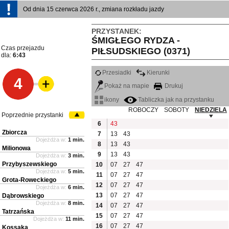
Od dnia 15 czerwca 2026 r., zmiana rozkładu jazdy
PRZYSTANEK:
ŚMIGŁEGO RYDZA -
Czas przejazdu
PIŁSUDSKIEGO (0371)
dla:
6:43
Przesiadki
Kierunki
4
Pokaż na mapie
Drukuj
ikony
Tabliczka jak na przystanku
ROBOCZY
SOBOTY
NIEDZIELA
Poprzednie przystanki
6
43
Zbiorcza
7
13
43
Dojeżdża w:
1 min.
8
13
43
Milionowa
9
13
43
Dojeżdża w:
3 min.
Przybyszewskiego
10
07
27
47
Dojeżdża w:
5 min.
11
07
27
47
Grota-Roweckiego
12
07
27
47
Dojeżdża w:
6 min.
13
07
27
47
Dąbrowskiego
Dojeżdża w:
8 min.
14
07
27
47
Tatrzańska
15
07
27
47
Dojeżdża w:
11 min.
16
07
27
47
Kossaka