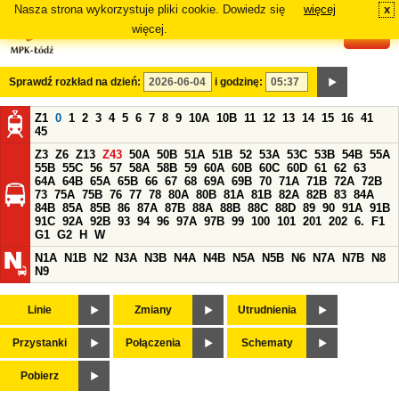
Nasza strona wykorzystuje pliki cookie. Dowiedz się
więcej
x
#
więcej.
Sprawdź rozkład na dzień:
i godzinę:
Z1
0
1
2
3
4
5
6
7
8
9
10A
10B
11
12
13
14
15
16
41
45
Z3
Z6
Z13
Z43
50A
50B
51A
51B
52
53A
53C
53B
54B
55A
55B
55C
56
57
58A
58B
59
60A
60B
60C
60D
61
62
63
64A
64B
65A
65B
66
67
68
69A
69B
70
71A
71B
72A
72B
73
75A
75B
76
77
78
80A
80B
81A
81B
82A
82B
83
84A
84B
85A
85B
86
87A
87B
88A
88B
88C
88D
89
90
91A
91B
91C
92A
92B
93
94
96
97A
97B
99
100
101
201
202
6.
F1
G1
G2
H
W
N1A
N1B
N2
N3A
N3B
N4A
N4B
N5A
N5B
N6
N7A
N7B
N8
N9
Linie
Zmiany
Utrudnienia
Przystanki
Połączenia
Schematy
Pobierz