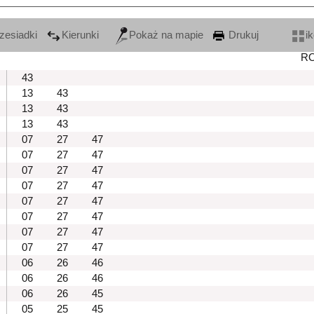
zesiadki
Kierunki
Pokaż na mapie
Drukuj
i
R
43
13
43
13
43
13
43
07
27
47
07
27
47
07
27
47
07
27
47
07
27
47
07
27
47
07
27
47
07
27
47
06
26
46
06
26
46
06
26
45
05
25
45