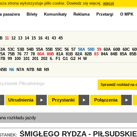
sza strona wykorzystuje pliki cookie. Dowiedz się więcej.
więcej
a pasażera
Bilety
Komunikaty
Reklama
Przetargi
O MPK
0B
11
12
13
14
15
16
41
43
45
53A
53C
53B
54B
55A
55B
55C
56
57
58A
58B
59
60A
60B
60C
60
75A
75B
76
77
78
80A
80B
81A
81B
82A
82B
83
84A
84B
85A
85B
97B
99
100
101
201
202
6.
F1
G1
G2
H
W
N5B
N6
N7A
N7B
N8
N9
zystanek Piłsudskiego
Sprawdź rozkład na d
Utrudnienia
Przystanki
Połączenia
ana rozkładu jazdy
ŚMIGŁEGO RYDZA - PIŁSUDSKIE
STANEK: