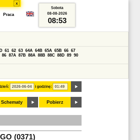
x
Sobota
08-08-2026
Praca
08:53
D
61
62
63
64A
64B
65A
65B
66
67
86
87A
87B
88A
88B
88C
88D
89
90
zień:
i godzinę:
Schematy
Pobierz
GO (0371)