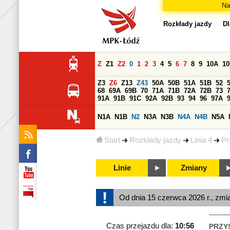
Na
Rozkłady jazdy
Dl
Z
Z1
Z2
0
1
2
3
4
5
6
7
8
9
10A
1
Z3
Z6
Z13
Z43
50A
50B
51A
51B
52
68
69A
69B
70
71A
71B
72A
72B
73
91A
91B
91C
92A
92B
93
94
96
97A
N1A
N1B
N2
N3A
N3B
N4A
N4B
N5A
Start
Rozkłady jazdy
Linia 4
Pr
Linie
Zmiany
Od dnia 15 czerwca 2026 r., zmi
Czas przejazdu dla:
10:56
PRZY