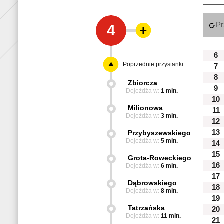
Pr
4
6
Poprzednie przystanki
7
8
Zbiorcza
9
Dojeżdża w:
1 min.
10
Milionowa
11
Dojeżdża w:
3 min.
12
13
Przybyszewskiego
Dojeżdża w:
5 min.
14
15
Grota-Roweckiego
16
Dojeżdża w:
6 min.
17
Dąbrowskiego
18
Dojeżdża w:
8 min.
19
Tatrzańska
20
Dojeżdża w:
11 min.
21