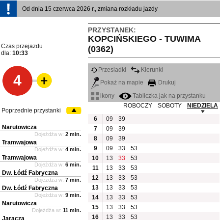
Od dnia 15 czerwca 2026 r., zmiana rozkładu jazdy
PRZYSTANEK:
KOPCIŃSKIEGO - TUWIMA
Czas przejazdu
(0362)
dla:
10:33
Przesiadki
Kierunki
4
Pokaż na mapie
Drukuj
ikony
Tabliczka jak na przystanku
ROBOCZY
SOBOTY
NIEDZIELA
Poprzednie przystanki
6
09
39
Narutowicza
7
09
39
Dojeżdża w:
2 min.
8
09
39
Tramwajowa
9
09
33
53
Dojeżdża w:
4 min.
Tramwajowa
10
13
33
53
Dojeżdża w:
6 min.
11
13
33
53
Dw. Łódź Fabryczna
12
13
33
53
Dojeżdża w:
7 min.
13
13
33
53
Dw. Łódź Fabryczna
Dojeżdża w:
9 min.
14
13
33
53
Narutowicza
15
13
33
53
Dojeżdża w:
11 min.
16
13
33
53
Jaracza