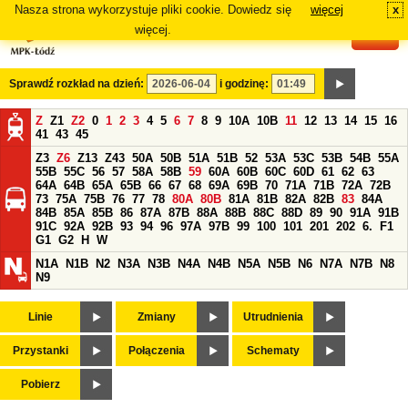
Nasza strona wykorzystuje pliki cookie. Dowiedz się
więcej
x
#
więcej.
Sprawdź rozkład na dzień:
i godzinę:
Z
Z1
Z2
0
1
2
3
4
5
6
7
8
9
10A
10B
11
12
13
14
15
16
41
43
45
Z3
Z6
Z13
Z43
50A
50B
51A
51B
52
53A
53C
53B
54B
55A
55B
55C
56
57
58A
58B
59
60A
60B
60C
60D
61
62
63
64A
64B
65A
65B
66
67
68
69A
69B
70
71A
71B
72A
72B
73
75A
75B
76
77
78
80A
80B
81A
81B
82A
82B
83
84A
84B
85A
85B
86
87A
87B
88A
88B
88C
88D
89
90
91A
91B
91C
92A
92B
93
94
96
97A
97B
99
100
101
201
202
6.
F1
G1
G2
H
W
N1A
N1B
N2
N3A
N3B
N4A
N4B
N5A
N5B
N6
N7A
N7B
N8
N9
Linie
Zmiany
Utrudnienia
Przystanki
Połączenia
Schematy
Pobierz