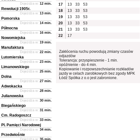
Dojeżdża w:
12 min.
17
13
33
53
Rewolucji 1905r.
18
13
33
53
Dojeżdża w:
13 min.
19
13
33
53
Pomorska
Dojeżdża w:
14 min.
20
13
33
53
Północna
21
13
33
53
Dojeżdża w:
16 min.
22
17
Nowomiejska
Dojeżdża w:
19 min.
Manufaktura
Zakłócenia ruchu powodują zmiany czasów
Dojeżdża w:
22 min.
odjazdów
Lutomierska
Tolerancja: przyspieszenie - 1 min.
Dojeżdża w:
23 min.
opóźnienie - do 4 min.
Limanowskiego
Kopiowanie i rozpowszechnianie rozkładów
Dojeżdża w:
25 min.
jazdy w celach zarobkowych bez zgody MPK
Dolna
Łódź Spółka z o.o jest zabronione.
Dojeżdża w:
27 min.
Adwokacka
Dojeżdża w:
28 min.
Julianowska
Dojeżdża w:
30 min.
Biegańskiego
Dojeżdża w:
31 min.
Cm. Radogoszcz
Dojeżdża w:
33 min.
Pl. Pamięci Narodowej
Dojeżdża w:
34 min.
Przedwiośnie
Dojeżdża w:
35 min.