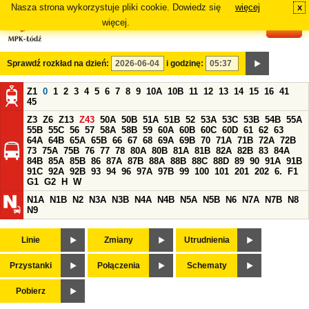
Nasza strona wykorzystuje pliki cookie. Dowiedz się
więcej
x
#
więcej.
Sprawdź rozkład na dzień:
i godzinę:
Z1
0
1
2
3
4
5
6
7
8
9
10A
10B
11
12
13
14
15
16
41
45
Z3
Z6
Z13
Z43
50A
50B
51A
51B
52
53A
53C
53B
54B
55A
55B
55C
56
57
58A
58B
59
60A
60B
60C
60D
61
62
63
64A
64B
65A
65B
66
67
68
69A
69B
70
71A
71B
72A
72B
73
75A
75B
76
77
78
80A
80B
81A
81B
82A
82B
83
84A
84B
85A
85B
86
87A
87B
88A
88B
88C
88D
89
90
91A
91B
91C
92A
92B
93
94
96
97A
97B
99
100
101
201
202
6.
F1
G1
G2
H
W
N1A
N1B
N2
N3A
N3B
N4A
N4B
N5A
N5B
N6
N7A
N7B
N8
N9
Linie
Zmiany
Utrudnienia
Przystanki
Połączenia
Schematy
Pobierz