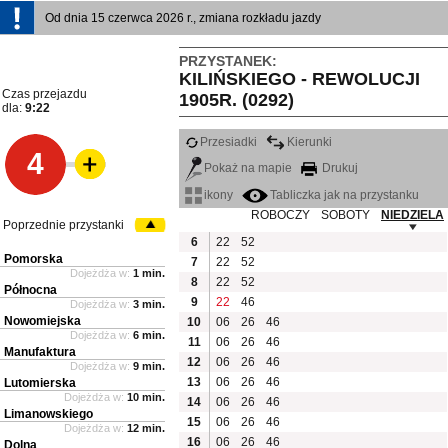
Od dnia 15 czerwca 2026 r., zmiana rozkładu jazdy
PRZYSTANEK:
KILIŃSKIEGO - REWOLUCJI
Czas przejazdu
1905R. (0292)
dla:
9:22
Przesiadki
Kierunki
4
Pokaż na mapie
Drukuj
ikony
Tabliczka jak na przystanku
ROBOCZY
SOBOTY
NIEDZIELA
Poprzednie przystanki
6
22
52
Pomorska
7
22
52
Dojeżdża w:
1 min.
8
22
52
Północna
9
22
46
Dojeżdża w:
3 min.
Nowomiejska
10
06
26
46
Dojeżdża w:
6 min.
11
06
26
46
Manufaktura
12
06
26
46
Dojeżdża w:
9 min.
13
06
26
46
Lutomierska
Dojeżdża w:
10 min.
14
06
26
46
Limanowskiego
15
06
26
46
Dojeżdża w:
12 min.
16
06
26
46
Dolna