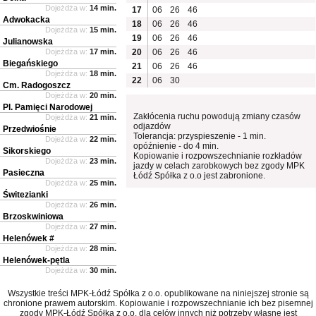
Dojeżdża w:
14 min.
17
06
26
46
Adwokacka
18
06
26
46
Dojeżdża w:
15 min.
19
06
26
46
Julianowska
Dojeżdża w:
17 min.
20
06
26
46
Biegańskiego
21
06
26
46
Dojeżdża w:
18 min.
22
06
30
Cm. Radogoszcz
Dojeżdża w:
20 min.
Pl. Pamięci Narodowej
Zakłócenia ruchu powodują zmiany czasów
Dojeżdża w:
21 min.
odjazdów
Przedwiośnie
Tolerancja: przyspieszenie - 1 min.
Dojeżdża w:
22 min.
opóźnienie - do 4 min.
Sikorskiego
Kopiowanie i rozpowszechnianie rozkładów
Dojeżdża w:
23 min.
jazdy w celach zarobkowych bez zgody MPK
Pasieczna
Łódź Spółka z o.o jest zabronione.
Dojeżdża w:
25 min.
Świtezianki
Dojeżdża w:
26 min.
Brzoskwiniowa
Dojeżdża w:
27 min.
Helenówek #
Dojeżdża w:
28 min.
Helenówek-pętla
Dojeżdża w:
30 min.
Wszystkie treści MPK-Łódź Spółka z o.o. opublikowane na niniejszej stronie są
chronione prawem autorskim. Kopiowanie i rozpowszechnianie ich bez pisemnej
zgody MPK-Łódź Spółka z o.o. dla celów innych niż potrzeby własne jest