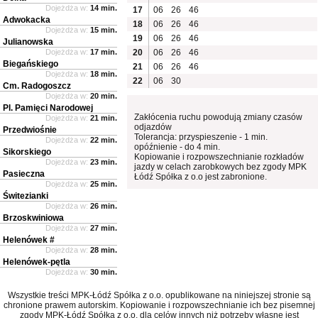
Dojeżdża w:
14 min.
17
06
26
46
Adwokacka
18
06
26
46
Dojeżdża w:
15 min.
19
06
26
46
Julianowska
Dojeżdża w:
17 min.
20
06
26
46
Biegańskiego
21
06
26
46
Dojeżdża w:
18 min.
22
06
30
Cm. Radogoszcz
Dojeżdża w:
20 min.
Pl. Pamięci Narodowej
Zakłócenia ruchu powodują zmiany czasów
Dojeżdża w:
21 min.
odjazdów
Przedwiośnie
Tolerancja: przyspieszenie - 1 min.
Dojeżdża w:
22 min.
opóźnienie - do 4 min.
Sikorskiego
Kopiowanie i rozpowszechnianie rozkładów
Dojeżdża w:
23 min.
jazdy w celach zarobkowych bez zgody MPK
Pasieczna
Łódź Spółka z o.o jest zabronione.
Dojeżdża w:
25 min.
Świtezianki
Dojeżdża w:
26 min.
Brzoskwiniowa
Dojeżdża w:
27 min.
Helenówek #
Dojeżdża w:
28 min.
Helenówek-pętla
Dojeżdża w:
30 min.
Wszystkie treści MPK-Łódź Spółka z o.o. opublikowane na niniejszej stronie są
chronione prawem autorskim. Kopiowanie i rozpowszechnianie ich bez pisemnej
zgody MPK-Łódź Spółka z o.o. dla celów innych niż potrzeby własne jest