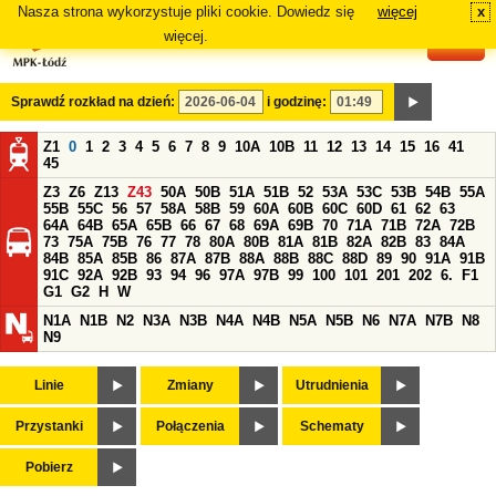
Nasza strona wykorzystuje pliki cookie. Dowiedz się
więcej
x
#
więcej.
Sprawdź rozkład na dzień:
i godzinę:
Z1
0
1
2
3
4
5
6
7
8
9
10A
10B
11
12
13
14
15
16
41
45
Z3
Z6
Z13
Z43
50A
50B
51A
51B
52
53A
53C
53B
54B
55A
55B
55C
56
57
58A
58B
59
60A
60B
60C
60D
61
62
63
64A
64B
65A
65B
66
67
68
69A
69B
70
71A
71B
72A
72B
73
75A
75B
76
77
78
80A
80B
81A
81B
82A
82B
83
84A
84B
85A
85B
86
87A
87B
88A
88B
88C
88D
89
90
91A
91B
91C
92A
92B
93
94
96
97A
97B
99
100
101
201
202
6.
F1
G1
G2
H
W
N1A
N1B
N2
N3A
N3B
N4A
N4B
N5A
N5B
N6
N7A
N7B
N8
N9
Linie
Zmiany
Utrudnienia
Przystanki
Połączenia
Schematy
Pobierz