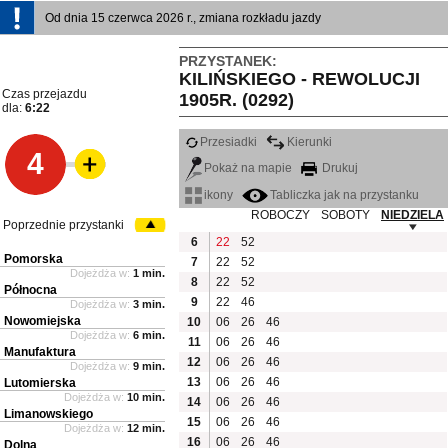
Od dnia 15 czerwca 2026 r., zmiana rozkładu jazdy
PRZYSTANEK:
KILIŃSKIEGO - REWOLUCJI
Czas przejazdu
1905R. (0292)
dla:
6:22
Przesiadki
Kierunki
4
Pokaż na mapie
Drukuj
ikony
Tabliczka jak na przystanku
ROBOCZY
SOBOTY
NIEDZIELA
Poprzednie przystanki
6
22
52
Pomorska
7
22
52
Dojeżdża w:
1 min.
8
22
52
Północna
9
22
46
Dojeżdża w:
3 min.
Nowomiejska
10
06
26
46
Dojeżdża w:
6 min.
11
06
26
46
Manufaktura
12
06
26
46
Dojeżdża w:
9 min.
13
06
26
46
Lutomierska
Dojeżdża w:
10 min.
14
06
26
46
Limanowskiego
15
06
26
46
Dojeżdża w:
12 min.
16
06
26
46
Dolna