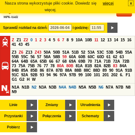
Nasza strona wykorzystuje pliki cookie. Dowiedz się
więcej
x
#
więcej.
Sprawdź rozkład na dzień:
i godzinę:
Z
Z1
Z2
0
1
2
3
4
5
6
7
8
9
10A
10B
11
12
13
14
15
16
41
43
45
Z3
Z6
Z13
Z43
50A
50B
51A
51B
52
53A
53C
53B
54B
55A
55B
55C
56
57
58A
58B
59
60A
60B
60C
60D
61
62
63
64A
64B
65A
65B
66
67
68
69A
69B
70
71A
71B
72A
72B
73
75A
75B
76
77
78
80A
80B
81A
81B
82A
82B
83
84A
84B
85A
85B
86
87A
87B
88A
88B
88C
88D
89
90
91A
91B
91C
92A
92B
93
94
96
97A
97B
99
100
101
201
202
6.
F1
G1
G2
H
W
N1A
N1B
N2
N3A
N3B
N4A
N4B
N5A
N5B
N6
N7A
N7B
N8
N9
Linie
Zmiany
Utrudnienia
Przystanki
Połączenia
Schematy
Pobierz