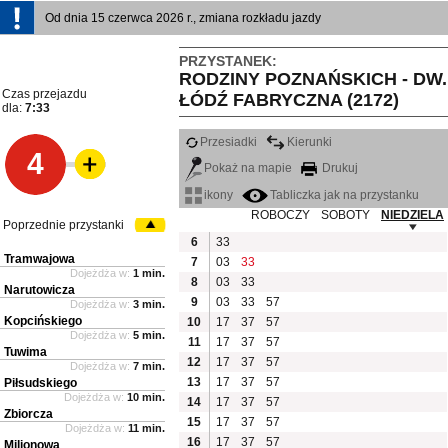
Od dnia 15 czerwca 2026 r., zmiana rozkładu jazdy
PRZYSTANEK:
RODZINY POZNAŃSKICH - DW.
Czas przejazdu
ŁÓDŹ FABRYCZNA (2172)
dla:
7:33
Przesiadki
Kierunki
4
Pokaż na mapie
Drukuj
ikony
Tabliczka jak na przystanku
ROBOCZY
SOBOTY
NIEDZIELA
Poprzednie przystanki
6
33
Tramwajowa
7
03
33
Dojeżdża w:
1 min.
8
03
33
Narutowicza
9
03
33
57
Dojeżdża w:
3 min.
Kopcińskiego
10
17
37
57
Dojeżdża w:
5 min.
11
17
37
57
Tuwima
12
17
37
57
Dojeżdża w:
7 min.
13
17
37
57
Piłsudskiego
Dojeżdża w:
10 min.
14
17
37
57
Zbiorcza
15
17
37
57
Dojeżdża w:
11 min.
16
17
37
57
Milionowa