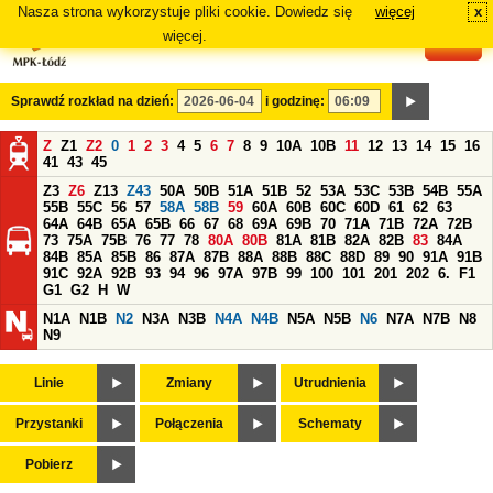
Nasza strona wykorzystuje pliki cookie. Dowiedz się
więcej
x
#
więcej.
Sprawdź rozkład na dzień:
i godzinę:
Z
Z1
Z2
0
1
2
3
4
5
6
7
8
9
10A
10B
11
12
13
14
15
16
41
43
45
Z3
Z6
Z13
Z43
50A
50B
51A
51B
52
53A
53C
53B
54B
55A
55B
55C
56
57
58A
58B
59
60A
60B
60C
60D
61
62
63
64A
64B
65A
65B
66
67
68
69A
69B
70
71A
71B
72A
72B
73
75A
75B
76
77
78
80A
80B
81A
81B
82A
82B
83
84A
84B
85A
85B
86
87A
87B
88A
88B
88C
88D
89
90
91A
91B
91C
92A
92B
93
94
96
97A
97B
99
100
101
201
202
6.
F1
G1
G2
H
W
N1A
N1B
N2
N3A
N3B
N4A
N4B
N5A
N5B
N6
N7A
N7B
N8
N9
Linie
Zmiany
Utrudnienia
Przystanki
Połączenia
Schematy
Pobierz