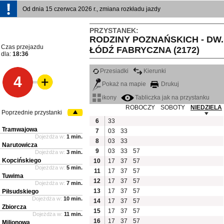
Od dnia 15 czerwca 2026 r., zmiana rozkładu jazdy
PRZYSTANEK:
RODZINY POZNAŃSKICH - DW.
Czas przejazdu
ŁÓDŹ FABRYCZNA (2172)
dla:
18:36
Przesiadki
Kierunki
4
Pokaż na mapie
Drukuj
ikony
Tabliczka jak na przystanku
ROBOCZY
SOBOTY
NIEDZIELA
Poprzednie przystanki
6
33
Tramwajowa
7
03
33
Dojeżdża w:
1 min.
8
03
33
Narutowicza
9
03
33
57
Dojeżdża w:
3 min.
Kopcińskiego
10
17
37
57
Dojeżdża w:
5 min.
11
17
37
57
Tuwima
12
17
37
57
Dojeżdża w:
7 min.
13
17
37
57
Piłsudskiego
Dojeżdża w:
10 min.
14
17
37
57
Zbiorcza
15
17
37
57
Dojeżdża w:
11 min.
16
17
37
57
Milionowa