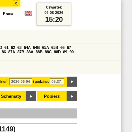
x
Czwartek
06-08-2026
Praca
15:20
D
61
62
63
64A
64B
65A
65B
66
67
86
87A
87B
88A
88B
88C
88D
89
90
zień:
i godzinę:
Schematy
Pobierz
149)