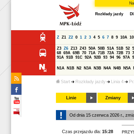
Na
Rozkłady jazdy
Dl
Z
Z1
Z2
0
1
2
3
4
5
6
7
8
9
10A
1
Z3
Z6
Z13
Z43
50A
50B
51A
51B
52
68
69A
69B
70
71A
71B
72A
72B
73
91A
91B
91C
92A
92B
93
94
96
97A
N1A
N1B
N2
N3A
N3B
N4A
N4B
N5A
Start
Rozkłady jazdy
Linia 4
Pr
Linie
Zmiany
Od dnia 15 czerwca 2026 r., zmi
Czas przejazdu dla:
15:28
PRZY