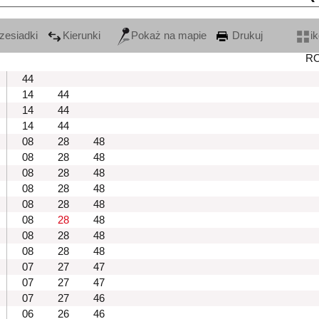
zesiadki
Kierunki
Pokaż na mapie
Drukuj
i
R
44
14
44
14
44
14
44
08
28
48
08
28
48
08
28
48
08
28
48
08
28
48
08
28
48
08
28
48
08
28
48
07
27
47
07
27
47
07
27
46
06
26
46