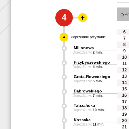
Pr
4
6
Poprzednie przystanki
7
8
Milionowa
9
Dojeżdża w:
2 min.
10
Przybyszewskiego
11
Dojeżdża w:
4 min.
12
13
Grota-Roweckiego
Dojeżdża w:
5 min.
14
15
Dąbrowskiego
16
Dojeżdża w:
7 min.
17
Tatrzańska
18
Dojeżdża w:
10 min.
19
Kossaka
20
Dojeżdża w:
11 min.
21