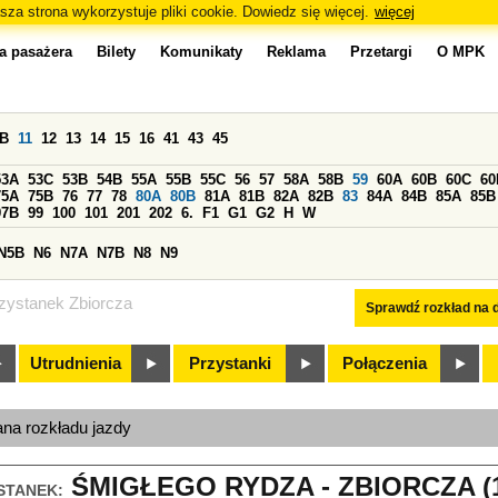
sza strona wykorzystuje pliki cookie. Dowiedz się więcej.
więcej
a pasażera
Bilety
Komunikaty
Reklama
Przetargi
O MPK
0B
11
12
13
14
15
16
41
43
45
53A
53C
53B
54B
55A
55B
55C
56
57
58A
58B
59
60A
60B
60C
60
75A
75B
76
77
78
80A
80B
81A
81B
82A
82B
83
84A
84B
85A
85B
97B
99
100
101
201
202
6.
F1
G1
G2
H
W
N5B
N6
N7A
N7B
N8
N9
zystanek Zbiorcza
Sprawdź rozkład na d
Utrudnienia
Przystanki
Połączenia
ana rozkładu jazdy
ŚMIGŁEGO RYDZA - ZBIORCZA (1
STANEK: