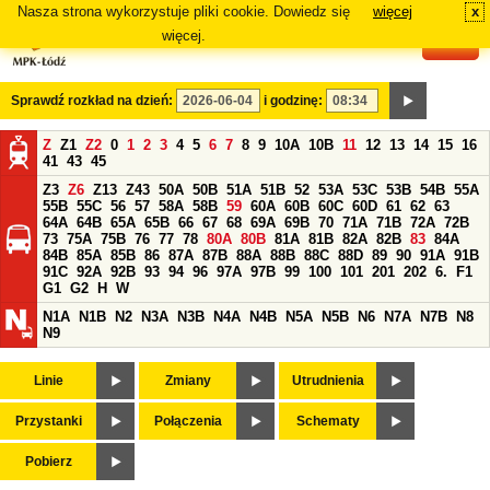
Nasza strona wykorzystuje pliki cookie. Dowiedz się
więcej
x
#
więcej.
Sprawdź rozkład na dzień:
i godzinę:
Z
Z1
Z2
0
1
2
3
4
5
6
7
8
9
10A
10B
11
12
13
14
15
16
41
43
45
Z3
Z6
Z13
Z43
50A
50B
51A
51B
52
53A
53C
53B
54B
55A
55B
55C
56
57
58A
58B
59
60A
60B
60C
60D
61
62
63
64A
64B
65A
65B
66
67
68
69A
69B
70
71A
71B
72A
72B
73
75A
75B
76
77
78
80A
80B
81A
81B
82A
82B
83
84A
84B
85A
85B
86
87A
87B
88A
88B
88C
88D
89
90
91A
91B
91C
92A
92B
93
94
96
97A
97B
99
100
101
201
202
6.
F1
G1
G2
H
W
N1A
N1B
N2
N3A
N3B
N4A
N4B
N5A
N5B
N6
N7A
N7B
N8
N9
Linie
Zmiany
Utrudnienia
Przystanki
Połączenia
Schematy
Pobierz