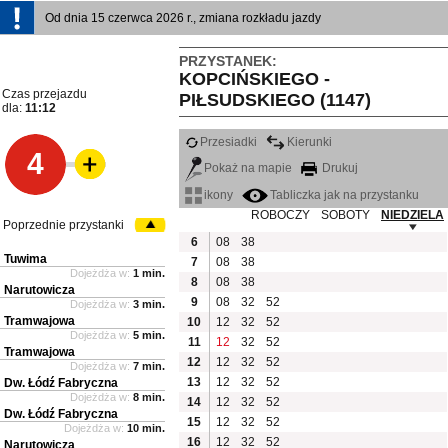
Od dnia 15 czerwca 2026 r., zmiana rozkładu jazdy
PRZYSTANEK:
KOPCIŃSKIEGO -
Czas przejazdu
PIŁSUDSKIEGO (1147)
dla:
11:12
Przesiadki
Kierunki
4
Pokaż na mapie
Drukuj
ikony
Tabliczka jak na przystanku
ROBOCZY
SOBOTY
NIEDZIELA
Poprzednie przystanki
6
08
38
Tuwima
7
08
38
Dojeżdża w:
1 min.
8
08
38
Narutowicza
9
08
32
52
Dojeżdża w:
3 min.
Tramwajowa
10
12
32
52
Dojeżdża w:
5 min.
11
12
32
52
Tramwajowa
12
12
32
52
Dojeżdża w:
7 min.
13
12
32
52
Dw. Łódź Fabryczna
Dojeżdża w:
8 min.
14
12
32
52
Dw. Łódź Fabryczna
15
12
32
52
Dojeżdża w:
10 min.
16
12
32
52
Narutowicza