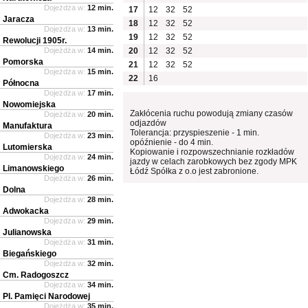
Dojeżdża w:
12 min.
17
12
32
52
Jaracza
18
12
32
52
Dojeżdża w:
13 min.
19
12
32
52
Rewolucji 1905r.
Dojeżdża w:
14 min.
20
12
32
52
Pomorska
21
12
32
52
Dojeżdża w:
15 min.
22
16
Północna
Dojeżdża w:
17 min.
Nowomiejska
Zakłócenia ruchu powodują zmiany czasów
Dojeżdża w:
20 min.
odjazdów
Manufaktura
Tolerancja: przyspieszenie - 1 min.
Dojeżdża w:
23 min.
opóźnienie - do 4 min.
Lutomierska
Kopiowanie i rozpowszechnianie rozkładów
Dojeżdża w:
24 min.
jazdy w celach zarobkowych bez zgody MPK
Limanowskiego
Łódź Spółka z o.o jest zabronione.
Dojeżdża w:
26 min.
Dolna
Dojeżdża w:
28 min.
Adwokacka
Dojeżdża w:
29 min.
Julianowska
Dojeżdża w:
31 min.
Biegańskiego
Dojeżdża w:
32 min.
Cm. Radogoszcz
Dojeżdża w:
34 min.
Pl. Pamięci Narodowej
Dojeżdża w:
35 min.