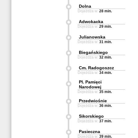
Dolna
Dojeżdża w:
28 min.
Adwokacka
Dojeżdża w:
29 min.
Julianowska
Dojeżdża w:
31 min.
Biegańskiego
Dojeżdża w:
32 min.
Cm. Radogoszcz
Dojeżdża w:
34 min.
Pl. Pamięci
Narodowej
Dojeżdża w:
35 min.
Przedwiośnie
Dojeżdża w:
36 min.
Sikorskiego
Dojeżdża w:
37 min.
Pasieczna
Dojeżdża w:
39 min.