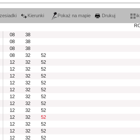
zesiadki
Kierunki
Pokaż na mapie
Drukuj
i
R
08
38
08
38
08
38
08
32
52
12
32
52
12
32
52
12
32
52
12
32
52
12
32
52
12
32
52
12
32
52
12
32
52
12
32
52
12
32
52
12
32
52
12
32
52