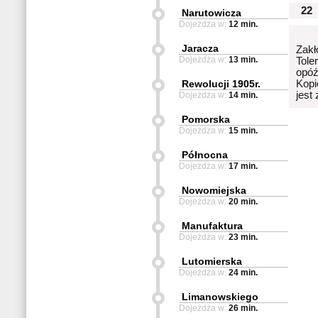
22
Narutowicza
Dojeżdża w:
12 min.
Jaracza
Zakł
Dojeżdża w:
13 min.
Tole
opóź
Rewolucji 1905r.
Kopi
jest
Dojeżdża w:
14 min.
Pomorska
Dojeżdża w:
15 min.
Północna
Dojeżdża w:
17 min.
Nowomiejska
Dojeżdża w:
20 min.
Manufaktura
Dojeżdża w:
23 min.
Lutomierska
Dojeżdża w:
24 min.
Limanowskiego
Dojeżdża w:
26 min.