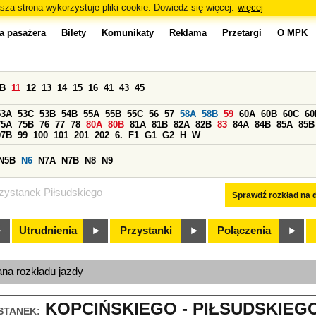
sza strona wykorzystuje pliki cookie. Dowiedz się więcej.
więcej
a pasażera
Bilety
Komunikaty
Reklama
Przetargi
O MPK
0B
11
12
13
14
15
16
41
43
45
53A
53C
53B
54B
55A
55B
55C
56
57
58A
58B
59
60A
60B
60C
60
75A
75B
76
77
78
80A
80B
81A
81B
82A
82B
83
84A
84B
85A
85B
97B
99
100
101
201
202
6.
F1
G1
G2
H
W
N5B
N6
N7A
N7B
N8
N9
zystanek Piłsudskiego
Sprawdź rozkład na d
Utrudnienia
Przystanki
Połączenia
ana rozkładu jazdy
KOPCIŃSKIEGO - PIŁSUDSKIEGO 
STANEK: