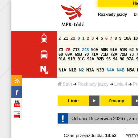
Na
Rozkłady jazdy
Dl
Z
Z1
Z2
0
1
2
3
4
5
6
7
8
9
10A
1
Z3
Z6
Z13
Z43
50A
50B
51A
51B
52
68
69A
69B
70
71A
71B
72A
72B
73
91A
91B
91C
92A
92B
93
94
96
97A
N1A
N1B
N2
N3A
N3B
N4A
N4B
N5A
Start
Rozkłady jazdy
Linia 4
Pr
Linie
Zmiany
Od dnia 15 czerwca 2026 r., zmi
Czas przejazdu dla:
18:52
PRZY