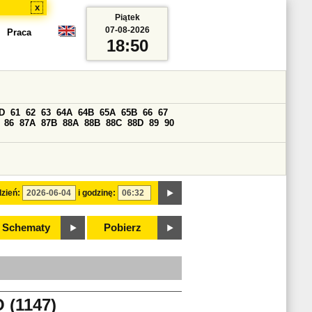
x
Piątek
07-08-2026
Praca
18:50
D
61
62
63
64A
64B
65A
65B
66
67
86
87A
87B
88A
88B
88C
88D
89
90
zień:
i godzinę:
Schematy
Pobierz
(1147)