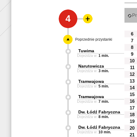
Pr
4
6
Poprzednie przystanki
7
8
Tuwima
9
Dojeżdża w:
1 min.
10
Narutowicza
11
Dojeżdża w:
3 min.
12
13
Tramwajowa
Dojeżdża w:
5 min.
14
15
Tramwajowa
16
Dojeżdża w:
7 min.
17
Dw. Łódź Fabryczna
18
Dojeżdża w:
8 min.
19
Dw. Łódź Fabryczna
20
Dojeżdża w:
10 min.
21