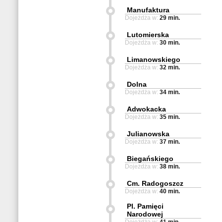
Manufaktura
Dojeżdża w:
29 min.
Lutomierska
Dojeżdża w:
30 min.
Limanowskiego
Dojeżdża w:
32 min.
Dolna
Dojeżdża w:
34 min.
Adwokacka
Dojeżdża w:
35 min.
Julianowska
Dojeżdża w:
37 min.
Biegańskiego
Dojeżdża w:
38 min.
Cm. Radogoszcz
Dojeżdża w:
40 min.
Pl. Pamięci
Narodowej