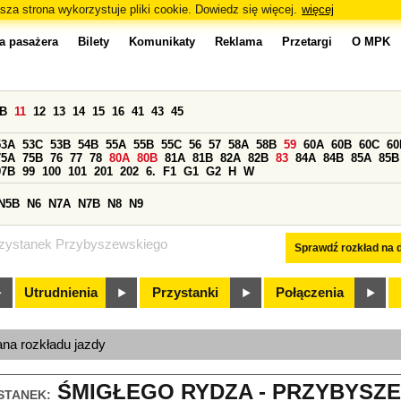
sza strona wykorzystuje pliki cookie. Dowiedz się więcej.
więcej
a pasażera
Bilety
Komunikaty
Reklama
Przetargi
O MPK
0B
11
12
13
14
15
16
41
43
45
53A
53C
53B
54B
55A
55B
55C
56
57
58A
58B
59
60A
60B
60C
60
75A
75B
76
77
78
80A
80B
81A
81B
82A
82B
83
84A
84B
85A
85B
97B
99
100
101
201
202
6.
F1
G1
G2
H
W
N5B
N6
N7A
N7B
N8
N9
zystanek Przybyszewskiego
Sprawdź rozkład na d
Utrudnienia
Przystanki
Połączenia
ana rozkładu jazdy
ŚMIGŁEGO RYDZA - PRZYBYSZE
STANEK: