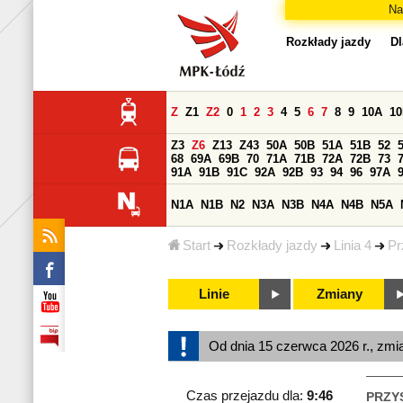
Na
Rozkłady jazdy
Dl
Z
Z1
Z2
0
1
2
3
4
5
6
7
8
9
10A
1
Z3
Z6
Z13
Z43
50A
50B
51A
51B
52
68
69A
69B
70
71A
71B
72A
72B
73
91A
91B
91C
92A
92B
93
94
96
97A
N1A
N1B
N2
N3A
N3B
N4A
N4B
N5A
Start
Rozkłady jazdy
Linia 4
Pr
Linie
Zmiany
Od dnia 15 czerwca 2026 r., zmi
Czas przejazdu dla:
9:46
PRZY