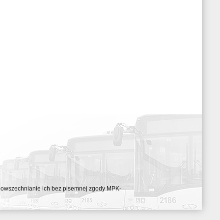
ozpowszechnianie ich bez pisemnej zgody MPK-