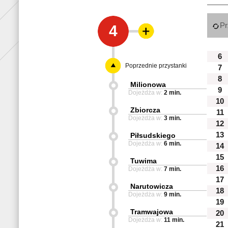
Pr
4
6
Poprzednie przystanki
7
8
Milionowa
9
Dojeżdża w:
2 min.
10
Zbiorcza
11
Dojeżdża w:
3 min.
12
13
Piłsudskiego
Dojeżdża w:
6 min.
14
15
Tuwima
16
Dojeżdża w:
7 min.
17
Narutowicza
18
Dojeżdża w:
9 min.
19
Tramwajowa
20
Dojeżdża w:
11 min.
21