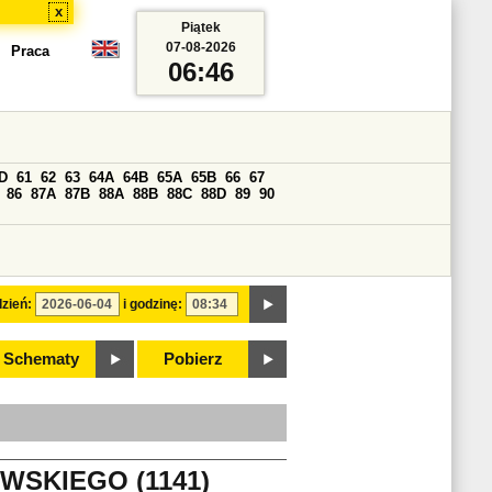
x
Piątek
07-08-2026
Praca
06:46
D
61
62
63
64A
64B
65A
65B
66
67
86
87A
87B
88A
88B
88C
88D
89
90
zień:
i godzinę:
Schematy
Pobierz
WSKIEGO (1141)