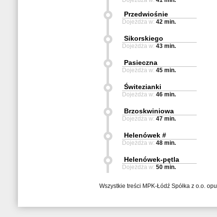
Dojeżdża w:
41 min.
Przedwiośnie
Dojeżdża w:
42 min.
Sikorskiego
Dojeżdża w:
43 min.
Pasieczna
Dojeżdża w:
45 min.
Świtezianki
Dojeżdża w:
46 min.
Brzoskwiniowa
Dojeżdża w:
47 min.
Helenówek #
Dojeżdża w:
48 min.
Helenówek-pętla
Dojeżdża w:
50 min.
Wszystkie treści MPK-Łódź Spółka z o.o. op