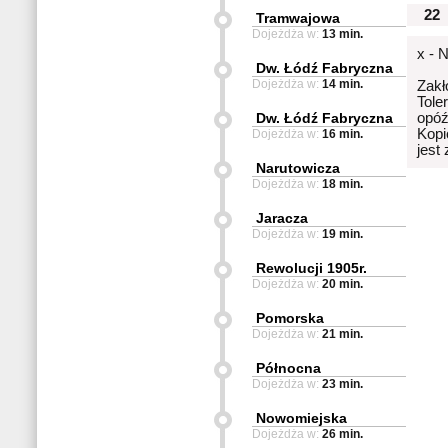
22
Tramwajowa
Dojeżdża w:
13 min.
x - 
Dw. Łódź Fabryczna
Dojeżdża w:
14 min.
Zakł
Tole
Dw. Łódź Fabryczna
opóź
Kopi
Dojeżdża w:
16 min.
jest
Narutowicza
Dojeżdża w:
18 min.
Jaracza
Dojeżdża w:
19 min.
Rewolucji 1905r.
Dojeżdża w:
20 min.
Pomorska
Dojeżdża w:
21 min.
Północna
Dojeżdża w:
23 min.
Nowomiejska
Dojeżdża w:
26 min.