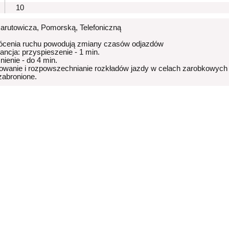
10
Narutowicza, Pomorską, Telefoniczną
ócenia ruchu powodują zmiany czasów odjazdów
rancja: przyspieszenie - 1 min.
nienie - do 4 min.
owanie i rozpowszechnianie rozkładów jazdy w celach zarobkowych
 zabronione.