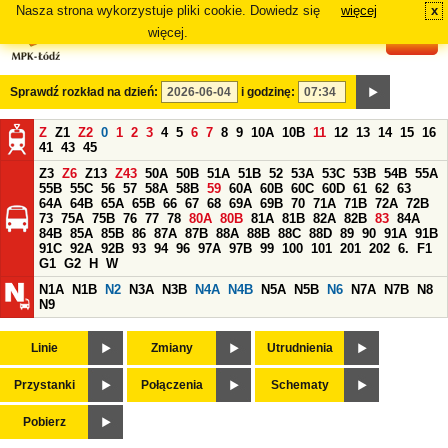
Nasza strona wykorzystuje pliki cookie. Dowiedz się
więcej
x
#
więcej.
Sprawdź rozkład na dzień:
i godzinę:
Z
Z1
Z2
0
1
2
3
4
5
6
7
8
9
10A
10B
11
12
13
14
15
16
41
43
45
Z3
Z6
Z13
Z43
50A
50B
51A
51B
52
53A
53C
53B
54B
55A
55B
55C
56
57
58A
58B
59
60A
60B
60C
60D
61
62
63
64A
64B
65A
65B
66
67
68
69A
69B
70
71A
71B
72A
72B
73
75A
75B
76
77
78
80A
80B
81A
81B
82A
82B
83
84A
84B
85A
85B
86
87A
87B
88A
88B
88C
88D
89
90
91A
91B
91C
92A
92B
93
94
96
97A
97B
99
100
101
201
202
6.
F1
G1
G2
H
W
N1A
N1B
N2
N3A
N3B
N4A
N4B
N5A
N5B
N6
N7A
N7B
N8
N9
Linie
Zmiany
Utrudnienia
Przystanki
Połączenia
Schematy
Pobierz