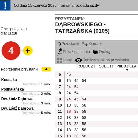
Od dnia 15 czerwca 2026 r., zmiana rozkładu jazdy
PRZYSTANEK:
DĄBROWSKIEGO -
Czas przejazdu
TATRZAŃSKA (0105)
dla:
11:18
Przesiadki
Kierunki
4
Pokaż na mapie
Drukuj
ikony
Tabliczka jak na przystanku
ROBOCZY
SOBOTY
NIEDZIELA
Poprzednie przystanki
5
45
Kossaka
6
15
45
54
Dojeżdża w:
1 min.
7
24
54
Podhalańska
8
24
54
Dojeżdża w:
2 min.
Dw. Łódź Dąbrowa
9
24
45
54
Dojeżdża w:
3 min.
10
18
38
58
Dw. Łódź Dąbrowa
11
18
38
58
Dojeżdża w:
5 min.
12
18
38
58
13
18
38
58
14
18
38
58
15
18
38
58