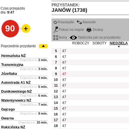
PRZYSTANEK:
Czas przejazdu
JANÓW (1738)
dla:
9:47
Przesiadki
Kierunki
90
Pokaż na mapie
Drukuj
ikony
Tabliczka jak na przystanku
ROBOCZY
SOBOTY
NIEDZIELA
Poprzednie przystanki
5
47
Hetmańska NŻ
6
47
Dojeżdża w:
2 min.
7
47
Transmisyjna
8
47
Dojeżdża w:
3 min.
Józefiaka
9
47
Dojeżdża w:
4 min.
10
47
Autostrada A1 NŻ
11
47
Dojeżdża w:
5 min.
12
47
Dunikowskiego NŻ
Dojeżdża w:
6 min.
13
47
Walentynowicz NŻ
14
47
Dojeżdża w:
7 min.
15
47
Gajcego
Dojeżdża w:
9 min.
16
47
Gwarna
17
47
Dojeżdża w:
10 min.
18
47
Rokicińska NŻ