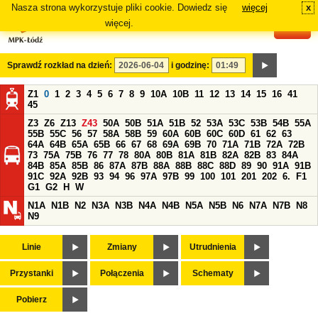
Nasza strona wykorzystuje pliki cookie. Dowiedz się
więcej
x
#
więcej.
Sprawdź rozkład na dzień:
i godzinę:
Z1
0
1
2
3
4
5
6
7
8
9
10A
10B
11
12
13
14
15
16
41
45
Z3
Z6
Z13
Z43
50A
50B
51A
51B
52
53A
53C
53B
54B
55A
55B
55C
56
57
58A
58B
59
60A
60B
60C
60D
61
62
63
64A
64B
65A
65B
66
67
68
69A
69B
70
71A
71B
72A
72B
73
75A
75B
76
77
78
80A
80B
81A
81B
82A
82B
83
84A
84B
85A
85B
86
87A
87B
88A
88B
88C
88D
89
90
91A
91B
91C
92A
92B
93
94
96
97A
97B
99
100
101
201
202
6.
F1
G1
G2
H
W
N1A
N1B
N2
N3A
N3B
N4A
N4B
N5A
N5B
N6
N7A
N7B
N8
N9
Linie
Zmiany
Utrudnienia
Przystanki
Połączenia
Schematy
Pobierz