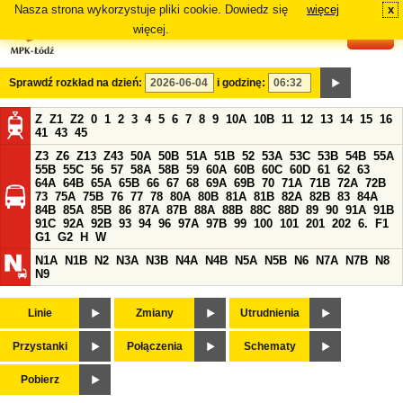
Nasza strona wykorzystuje pliki cookie. Dowiedz się
więcej
x
#
więcej.
Sprawdź rozkład na dzień:
i godzinę:
Z
Z1
Z2
0
1
2
3
4
5
6
7
8
9
10A
10B
11
12
13
14
15
16
41
43
45
Z3
Z6
Z13
Z43
50A
50B
51A
51B
52
53A
53C
53B
54B
55A
55B
55C
56
57
58A
58B
59
60A
60B
60C
60D
61
62
63
64A
64B
65A
65B
66
67
68
69A
69B
70
71A
71B
72A
72B
73
75A
75B
76
77
78
80A
80B
81A
81B
82A
82B
83
84A
84B
85A
85B
86
87A
87B
88A
88B
88C
88D
89
90
91A
91B
91C
92A
92B
93
94
96
97A
97B
99
100
101
201
202
6.
F1
G1
G2
H
W
N1A
N1B
N2
N3A
N3B
N4A
N4B
N5A
N5B
N6
N7A
N7B
N8
N9
Linie
Zmiany
Utrudnienia
Przystanki
Połączenia
Schematy
Pobierz