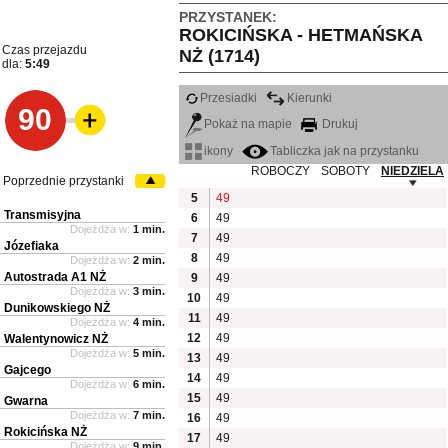
PRZYSTANEK:
ROKICIŃSKA - HETMAŃSKA
Czas przejazdu
NŻ (1714)
dla:
5:49
Przesiadki
Kierunki
90
Pokaż na mapie
Drukuj
ikony
Tabliczka jak na przystanku
ROBOCZY
SOBOTY
NIEDZIELA
Poprzednie przystanki
5
49
Transmisyjna
6
49
Dojeżdża w:
1 min.
7
49
Józefiaka
8
49
Dojeżdża w:
2 min.
Autostrada A1 NŻ
9
49
Dojeżdża w:
3 min.
10
49
Dunikowskiego NŻ
11
49
Dojeżdża w:
4 min.
12
49
Walentynowicz NŻ
Dojeżdża w:
5 min.
13
49
Gajcego
14
49
Dojeżdża w:
6 min.
15
49
Gwarna
Dojeżdża w:
7 min.
16
49
Rokicińska NŻ
17
49
Dojeżdża w:
9 min.