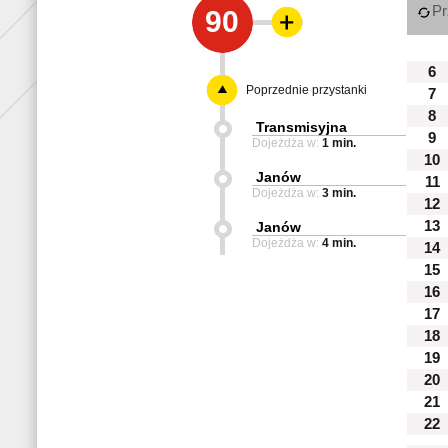
Pr
90
6
Poprzednie przystanki
7
8
Transmisyjna
9
Dojeżdża w:
1 min.
10
Janów
11
Dojeżdża w:
3 min.
12
13
Janów
Dojeżdża w:
4 min.
14
15
16
17
18
19
20
21
22