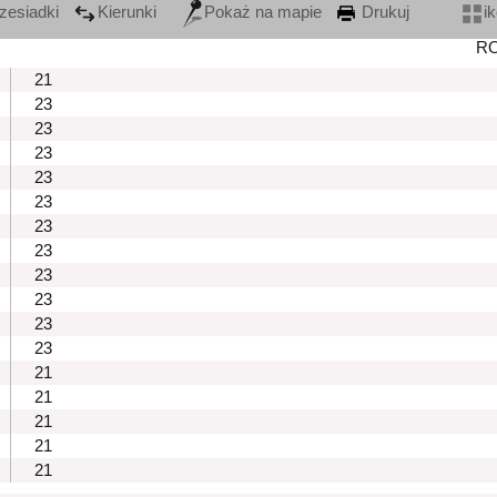
zesiadki
Kierunki
Pokaż na mapie
Drukuj
i
R
21
23
23
23
23
23
23
23
23
23
23
23
21
21
21
21
21