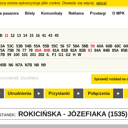
sza strona wykorzystuje pliki cookie. Dowiedz się więcej.
więcej
a pasażera
Bilety
Komunikaty
Reklama
Przetargi
O MPK
0B
11
12
13
14
15
16
41
43
45
53A
53C
53B
54B
55A
55B
55C
56
57
58A
58B
59
60A
60B
60C
60
75A
75B
76
77
78
80A
80B
81A
81B
82A
82B
83
84A
84B
85A
85B
97B
99
100
101
201
202
6.
F1
G1
G2
H
W
N5B
N6
N7A
N7B
N8
N9
rzystanek Józefiaka
Sprawdź rozkład na d
Utrudnienia
Przystanki
Połączenia
ROKICIŃSKA - JÓZEFIAKA (1535)
STANEK: