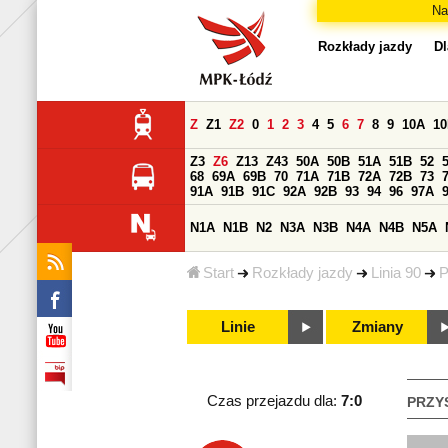
Na
Rozkłady jazdy
Dl
Z
Z1
Z2
0
1
2
3
4
5
6
7
8
9
10A
1
Z3
Z6
Z13
Z43
50A
50B
51A
51B
52
68
69A
69B
70
71A
71B
72A
72B
73
91A
91B
91C
92A
92B
93
94
96
97A
N1A
N1B
N2
N3A
N3B
N4A
N4B
N5A
Start
Rozkłady jazdy
Linia 90
P
Linie
Zmiany
Czas przejazdu dla:
7:0
PRZY