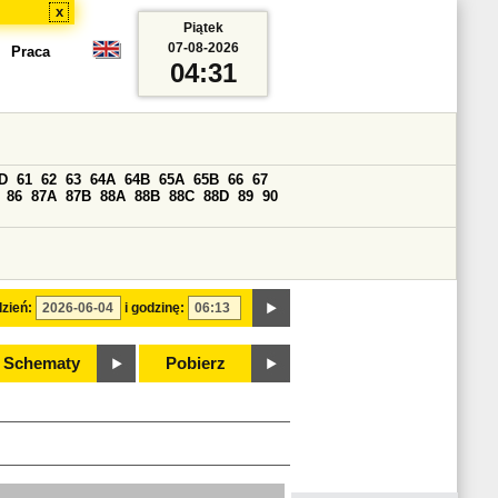
x
Piątek
07-08-2026
Praca
04:31
D
61
62
63
64A
64B
65A
65B
66
67
86
87A
87B
88A
88B
88C
88D
89
90
zień:
i godzinę:
Schematy
Pobierz