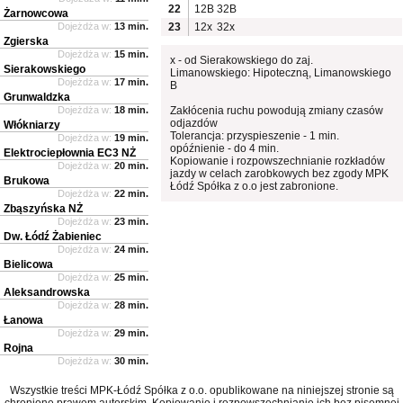
22
12B
32B
Żarnowcowa
Dojeżdża w:
13 min.
23
12x
32x
Zgierska
Dojeżdża w:
15 min.
x - od Sierakowskiego do zaj.
Sierakowskiego
Limanowskiego: Hipoteczną, Limanowskiego
Dojeżdża w:
17 min.
B
Grunwaldzka
Dojeżdża w:
18 min.
Zakłócenia ruchu powodują zmiany czasów
odjazdów
Włókniarzy
Tolerancja: przyspieszenie - 1 min.
Dojeżdża w:
19 min.
opóźnienie - do 4 min.
Elektrociepłownia EC3 NŻ
Kopiowanie i rozpowszechnianie rozkładów
Dojeżdża w:
20 min.
jazdy w celach zarobkowych bez zgody MPK
Brukowa
Łódź Spółka z o.o jest zabronione.
Dojeżdża w:
22 min.
Zbąszyńska NŻ
Dojeżdża w:
23 min.
Dw. Łódź Żabieniec
Dojeżdża w:
24 min.
Bielicowa
Dojeżdża w:
25 min.
Aleksandrowska
Dojeżdża w:
28 min.
Łanowa
Dojeżdża w:
29 min.
Rojna
Dojeżdża w:
30 min.
Wszystkie treści MPK-Łódź Spółka z o.o. opublikowane na niniejszej stronie są
chronione prawem autorskim. Kopiowanie i rozpowszechnianie ich bez pisemnej