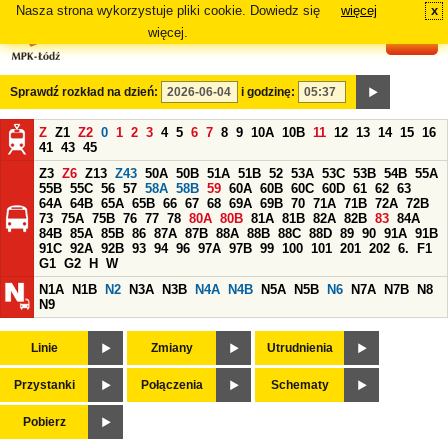
Nasza strona wykorzystuje pliki cookie. Dowiedz się
więcej
x
#
więcej.
Sprawdź rozkład na dzień:
i godzinę:
Z
Z1
Z2
0
1
2
3
4
5
6
7
8
9
10A
10B
11
12
13
14
15
16
41
43
45
Z3
Z6
Z13
Z43
50A
50B
51A
51B
52
53A
53C
53B
54B
55A
55B
55C
56
57
58A
58B
59
60A
60B
60C
60D
61
62
63
64A
64B
65A
65B
66
67
68
69A
69B
70
71A
71B
72A
72B
73
75A
75B
76
77
78
80A
80B
81A
81B
82A
82B
83
84A
84B
85A
85B
86
87A
87B
88A
88B
88C
88D
89
90
91A
91B
91C
92A
92B
93
94
96
97A
97B
99
100
101
201
202
6.
F1
G1
G2
H
W
N1A
N1B
N2
N3A
N3B
N4A
N4B
N5A
N5B
N6
N7A
N7B
N8
N9
Linie
Zmiany
Utrudnienia
Przystanki
Połączenia
Schematy
Pobierz