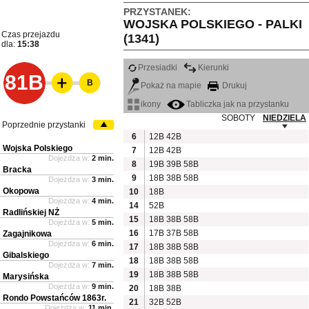
PRZYSTANEK:
WOJSKA POLSKIEGO - PALKI
Czas przejazdu
(1341)
dla:
15:38
Przesiadki
Kierunki
81B
B
Pokaż na mapie
Drukuj
ikony
Tabliczka jak na przystanku
SOBOTY
NIEDZIELA
Poprzednie przystanki
6
12B
42B
Wojska Polskiego
7
12B
42B
Dojeżdża w:
2 min.
8
19B
39B
58B
Bracka
9
18B
38B
58B
Dojeżdża w:
3 min.
Okopowa
10
18B
Dojeżdża w:
4 min.
14
52B
Radlińskiej NŻ
15
18B
38B
58B
Dojeżdża w:
5 min.
16
17B
37B
58B
Zagajnikowa
Dojeżdża w:
6 min.
17
18B
38B
58B
Gibalskiego
18
18B
38B
58B
Dojeżdża w:
7 min.
19
18B
38B
58B
Marysińska
Dojeżdża w:
9 min.
20
18B
38B
Rondo Powstańców 1863r.
21
32B
52B
Dojeżdża w:
11 min.