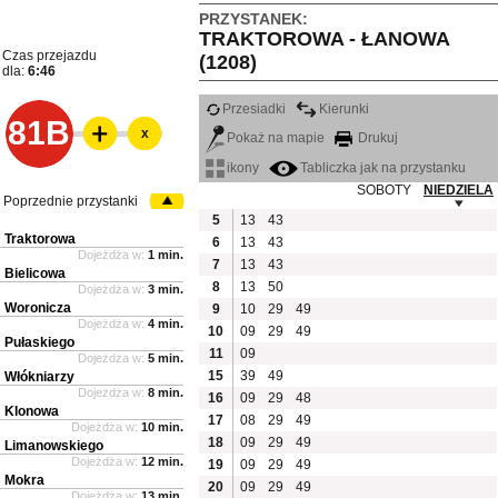
PRZYSTANEK:
TRAKTOROWA - ŁANOWA
Czas przejazdu
(1208)
dla:
6:46
Przesiadki
Kierunki
81B
x
Pokaż na mapie
Drukuj
ikony
Tabliczka jak na przystanku
SOBOTY
NIEDZIELA
Poprzednie przystanki
5
13
43
Traktorowa
6
13
43
Dojeżdża w:
1 min.
7
13
43
Bielicowa
8
13
50
Dojeżdża w:
3 min.
Woronicza
9
10
29
49
Dojeżdża w:
4 min.
10
09
29
49
Pułaskiego
11
09
Dojeżdża w:
5 min.
15
39
49
Włókniarzy
Dojeżdża w:
8 min.
16
09
29
48
Klonowa
17
08
29
49
Dojeżdża w:
10 min.
18
09
29
49
Limanowskiego
Dojeżdża w:
12 min.
19
09
29
49
Mokra
20
09
29
49
Dojeżdża w:
13 min.