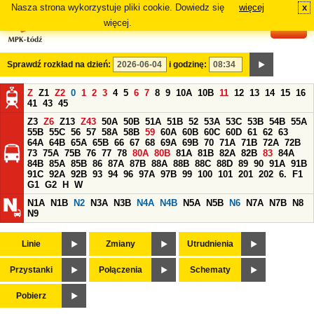
Nasza strona wykorzystuje pliki cookie. Dowiedz się
więcej
x
#
więcej.
Sprawdź rozkład na dzień:
i godzinę:
Z
Z1
Z2
0
1
2
3
4
5
6
7
8
9
10A
10B
11
12
13
14
15
16
41
43
45
Z3
Z6
Z13
Z43
50A
50B
51A
51B
52
53A
53C
53B
54B
55A
55B
55C
56
57
58A
58B
59
60A
60B
60C
60D
61
62
63
64A
64B
65A
65B
66
67
68
69A
69B
70
71A
71B
72A
72B
73
75A
75B
76
77
78
80A
80B
81A
81B
82A
82B
83
84A
84B
85A
85B
86
87A
87B
88A
88B
88C
88D
89
90
91A
91B
91C
92A
92B
93
94
96
97A
97B
99
100
101
201
202
6.
F1
G1
G2
H
W
N1A
N1B
N2
N3A
N3B
N4A
N4B
N5A
N5B
N6
N7A
N7B
N8
N9
Linie
Zmiany
Utrudnienia
Przystanki
Połączenia
Schematy
Pobierz