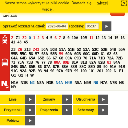
Nasza strona wykorzystuje pliki cookie. Dowiedz się
więcej
x
#
więcej.
Sprawdź rozkład na dzień:
i godzinę:
Z
Z1
Z2
0
1
2
3
4
5
6
7
8
9
10A
10B
11
12
13
14
15
16
41
43
45
Z3
Z6
Z13
Z43
50A
50B
51A
51B
52
53A
53C
53B
54B
55A
55B
55C
56
57
58A
58B
59
60A
60B
60C
60D
61
62
63
64A
64B
65A
65B
66
67
68
69A
69B
70
71A
71B
72A
72B
73
75A
75B
76
77
78
80A
80B
81A
81B
82A
82B
83
84A
84B
85A
85B
86
87A
87B
88A
88B
88C
88D
89
90
91A
91B
91C
92A
92B
93
94
96
97A
97B
99
100
101
201
202
6.
F1
G1
G2
H
W
N1A
N1B
N2
N3A
N3B
N4A
N4B
N5A
N5B
N6
N7A
N7B
N8
N9
Linie
Zmiany
Utrudnienia
Przystanki
Połączenia
Schematy
Pobierz