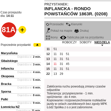
PRZYSTANEK:
INFLANCKA - RONDO
Czas przejazdu
POWSTAŃCÓW 1863R. (0208)
dla:
14:11
Przesiadki
Kierunki
81A
Pokaż na mapie
Drukuj
ikony
Tabliczka jak na przystanku
ROBOCZY
SOBOTY
NIEDZIELA
Poprzednie przystanki
11
51
Marysińska
12
11
31
51
Dojeżdża w:
2 min.
13
11
31
51
Gibalskiego
14
11
31
45
Dojeżdża w:
3 min.
Inflancka
15
11
31
51
Dojeżdża w:
4 min.
22
13
29
Okopowa
Dojeżdża w:
5 min.
Bracka
Zakłócenia ruchu powodują zmiany czasów
Dojeżdża w:
6 min.
odjazdów
Sporna
Tolerancja: przyspieszenie - 1 min.
Dojeżdża w:
8 min.
opóźnienie - do 4 min.
Palki
Kopiowanie i rozpowszechnianie rozkładów
Dojeżdża w:
9 min.
jazdy w celach zarobkowych bez zgody MPK
Łomnicka NŻ
Łódź Spółka z o.o jest zabronione.
Dojeżdża w:
11 min.