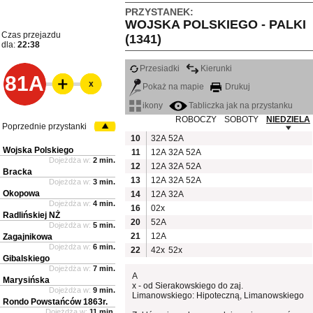
PRZYSTANEK:
WOJSKA POLSKIEGO - PALKI
Czas przejazdu
(1341)
dla:
22:38
Przesiadki
Kierunki
81A
x
Pokaż na mapie
Drukuj
ikony
Tabliczka jak na przystanku
ROBOCZY
SOBOTY
NIEDZIELA
Poprzednie przystanki
10
32A
52A
Wojska Polskiego
11
12A
32A
52A
Dojeżdża w:
2 min.
12
12A
32A
52A
Bracka
13
12A
32A
52A
Dojeżdża w:
3 min.
Okopowa
14
12A
32A
Dojeżdża w:
4 min.
16
02x
Radlińskiej NŻ
20
52A
Dojeżdża w:
5 min.
21
12A
Zagajnikowa
Dojeżdża w:
6 min.
22
42x
52x
Gibalskiego
Dojeżdża w:
7 min.
A
Marysińska
x - od Sierakowskiego do zaj.
Dojeżdża w:
9 min.
Limanowskiego: Hipoteczną, Limanowskiego
Rondo Powstańców 1863r.
Dojeżdża w:
11 min.