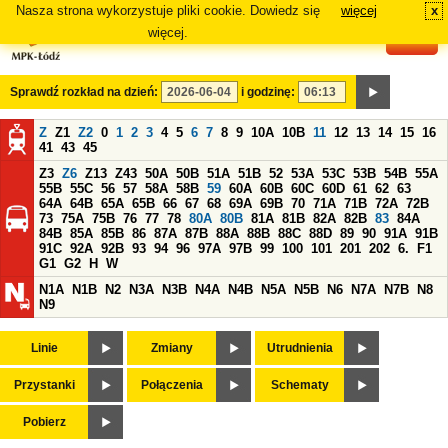
Nasza strona wykorzystuje pliki cookie. Dowiedz się
więcej
x
#
więcej.
Sprawdź rozkład na dzień:
i godzinę:
Z
Z1
Z2
0
1
2
3
4
5
6
7
8
9
10A
10B
11
12
13
14
15
16
41
43
45
Z3
Z6
Z13
Z43
50A
50B
51A
51B
52
53A
53C
53B
54B
55A
55B
55C
56
57
58A
58B
59
60A
60B
60C
60D
61
62
63
64A
64B
65A
65B
66
67
68
69A
69B
70
71A
71B
72A
72B
73
75A
75B
76
77
78
80A
80B
81A
81B
82A
82B
83
84A
84B
85A
85B
86
87A
87B
88A
88B
88C
88D
89
90
91A
91B
91C
92A
92B
93
94
96
97A
97B
99
100
101
201
202
6.
F1
G1
G2
H
W
N1A
N1B
N2
N3A
N3B
N4A
N4B
N5A
N5B
N6
N7A
N7B
N8
N9
Linie
Zmiany
Utrudnienia
Przystanki
Połączenia
Schematy
Pobierz