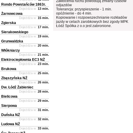
Zakłócenia ruchu powodują zmiany czasów
Rondo Powstańców 1863r.
odjazdów
Dojeżdża w:
13 min.
Tolerancja: przyspieszenie - 1 min.
opóźnienie - do 4 min.
Żarnowcowa
Kopiowanie i rozpowszechnianie rozkładów
Dojeżdża w:
15 min.
jazdy w celach zarobkowych bez zgody MPK
Zgierska
Łódź Spółka z o.o jest zabronione.
Dojeżdża w:
17 min.
Sierakowskiego
Dojeżdża w:
19 min.
Grunwaldzka
Dojeżdża w:
20 min.
Włókniarzy
Dojeżdża w:
21 min.
Elektrociepłownia EC3 NŻ
Dojeżdża w:
23 min.
Brukowa
Dojeżdża w:
25 min.
Zbąszyńska NŻ
Dojeżdża w:
26 min.
Dw. Łódź Żabieniec
Dojeżdża w:
28 min.
Bielicowa
Dojeżdża w:
29 min.
Sierpowa
Dojeżdża w:
31 min.
Duńska NŻ
Dojeżdża w:
32 min.
Ludowa NŻ
Dojeżdża w:
33 min.