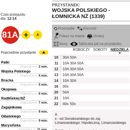
PRZYSTANEK:
WOJSKA POLSKIEGO -
Czas przejazdu
ŁOMNICKA NŻ (1339)
dla:
12:14
Przesiadki
Kierunki
81A
A
Pokaż na mapie
Drukuj
ikony
Tabliczka jak na przystanku
ROBOCZY
SOBOTY
NIEDZIELA
Poprzednie przystanki
10
30A
50A
Palki
11
10A
30A
50A
Dojeżdża w:
2 min.
12
10A
30A
50A
Wojska Polskiego
13
10A
30A
50A
Dojeżdża w:
4 min.
Bracka
14
10A
30A
Dojeżdża w:
5 min.
16
00x
Okopowa
20
50A
Dojeżdża w:
6 min.
21
10A
Radlińskiej NŻ
Dojeżdża w:
7 min.
22
40x
50x
Zagajnikowa
Dojeżdża w:
8 min.
A
Gibalskiego
x - od Sierakowskiego do zaj.
Dojeżdża w:
9 min.
Limanowskiego: Hipoteczną, Limanowskiego
Marysińska
Dojeżdża w:
11 min.