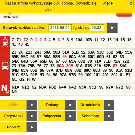
Nasza strona wykorzystuje pliki cookie. Dowiedz się
więcej
x
#
więcej.
Sprawdź rozkład na dzień:
i godzinę:
Z
Z1
Z2
0
1
2
3
4
5
6
7
8
9
10A
10B
11
12
13
14
15
16
41
43
45
Z3
Z6
Z13
Z43
50A
50B
51A
51B
52
53A
53C
53B
54B
55A
55B
55C
56
57
58A
58B
59
60A
60B
60C
60D
61
62
63
64A
64B
65A
65B
66
67
68
69A
69B
70
71A
71B
72A
72B
73
75A
75B
76
77
78
80A
80B
81A
81B
82A
82B
83
84A
84B
85A
85B
86
87A
87B
88A
88B
88C
88D
89
90
91A
91B
91C
92A
92B
93
94
96
97A
97B
99
100
101
201
202
6.
F1
G1
G2
H
W
N1A
N1B
N2
N3A
N3B
N4A
N4B
N5A
N5B
N6
N7A
N7B
N8
N9
Linie
Zmiany
Utrudnienia
Przystanki
Połączenia
Schematy
Pobierz