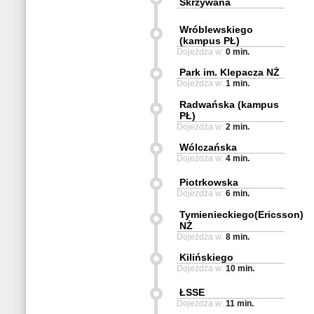
Skrzywana
Wróblewskiego
(kampus PŁ)
Dojeżdża w:
0 min.
Park im. Klepacza NŻ
Dojeżdża w:
1 min.
Radwańska (kampus
PŁ)
Dojeżdża w:
2 min.
Wólczańska
Dojeżdża w:
4 min.
Piotrkowska
Dojeżdża w:
6 min.
Tymienieckiego(Ericsson)
NŻ
Dojeżdża w:
8 min.
Kilińskiego
Dojeżdża w:
10 min.
ŁSSE
Dojeżdża w:
11 min.