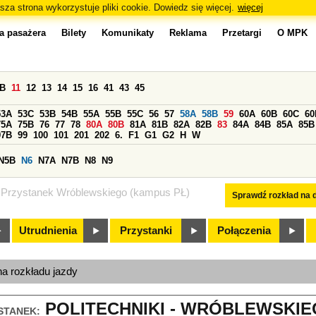
sza strona wykorzystuje pliki cookie. Dowiedz się więcej.
więcej
a pasażera
Bilety
Komunikaty
Reklama
Przetargi
O MPK
0B
11
12
13
14
15
16
41
43
45
53A
53C
53B
54B
55A
55B
55C
56
57
58A
58B
59
60A
60B
60C
60
75A
75B
76
77
78
80A
80B
81A
81B
82A
82B
83
84A
84B
85A
85B
97B
99
100
101
201
202
6.
F1
G1
G2
H
W
N5B
N6
N7A
N7B
N8
N9
Przystanek Wróblewskiego (kampus PŁ)
Sprawdź rozkład na d
Utrudnienia
Przystanki
Połączenia
na rozkładu jazdy
POLITECHNIKI - WRÓBLEWSKIE
STANEK: