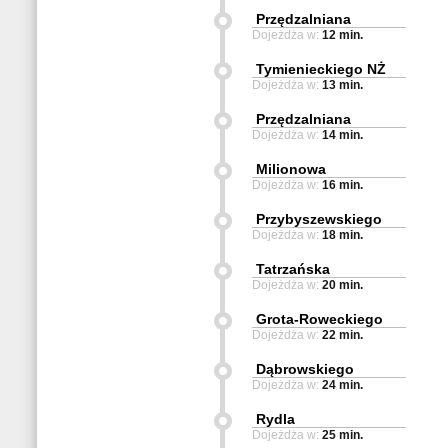
Przędzalniana
Dojeżdża w:
12 min.
Tymienieckiego NŻ
Dojeżdża w:
13 min.
Przędzalniana
Dojeżdża w:
14 min.
Milionowa
Dojeżdża w:
16 min.
Przybyszewskiego
Dojeżdża w:
18 min.
Tatrzańska
Dojeżdża w:
20 min.
Grota-Roweckiego
Dojeżdża w:
22 min.
Dąbrowskiego
Dojeżdża w:
24 min.
Rydla
Dojeżdża w:
25 min.