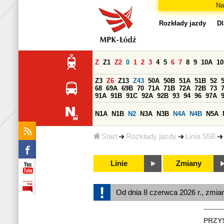
Na
Rozkłady jazdy
Dl
Z
Z1
Z2
0
1
2
3
4
5
6
7
8
9
10A
1
Z3
Z6
Z13
Z43
50A
50B
51A
51B
52
68
69A
69B
70
71A
71B
72A
72B
73
91A
91B
91C
92A
92B
93
94
96
97A
N1A
N1B
N2
N3A
N3B
N4A
N4B
N5A
Start
Rozkłady jazdy
Linia 55B
Linie
Zmiany
Od dnia 8 czerwca 2026 r., zmia
PRZY