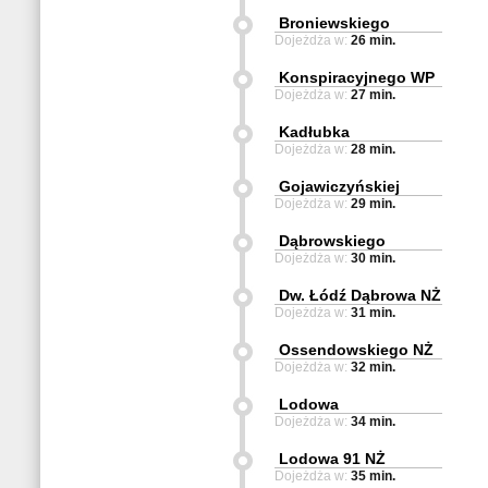
Broniewskiego
Dojeżdża w:
26 min.
Konspiracyjnego WP
Dojeżdża w:
27 min.
Kadłubka
Dojeżdża w:
28 min.
Gojawiczyńskiej
Dojeżdża w:
29 min.
Dąbrowskiego
Dojeżdża w:
30 min.
Dw. Łódź Dąbrowa NŻ
Dojeżdża w:
31 min.
Ossendowskiego NŻ
Dojeżdża w:
32 min.
Lodowa
Dojeżdża w:
34 min.
Lodowa 91 NŻ
Dojeżdża w:
35 min.