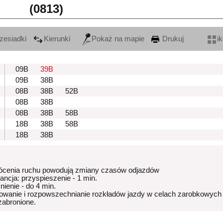
(0813)
zesiadki
Kierunki
Pokaż na mapie
Drukuj
i
09B
39B
09B
38B
08B
38B
52B
08B
38B
08B
38B
58B
18B
38B
58B
18B
38B
ócenia ruchu powodują zmiany czasów odjazdów
rancja: przyspieszenie - 1 min.
nienie - do 4 min.
owanie i rozpowszechnianie rozkładów jazdy w celach zarobkowych
 zabronione.