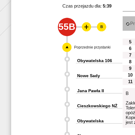
Czas przejazdu dla:
5:39
Pr
55B
B
5
Poprzednie przystanki
6
7
Obywatelska 106
8
9
10
Nowe Sady
11
Jana Pawła II
B
Zakł
Cieszkowskiego NŻ
Tole
opóź
Kopi
Obywatelska
jest