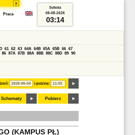
x
Sobota
08-08-2026
Praca
03:14
D
61
62
63
64A
64B
65A
65B
66
67
86
87A
87B
88A
88B
88C
88D
89
90
zień:
i godzinę:
Schematy
Pobierz
GO (KAMPUS PŁ)