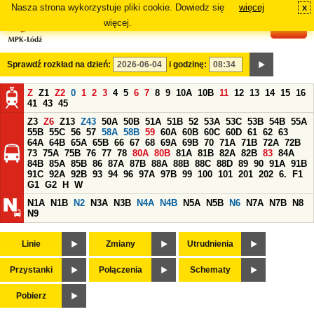
Nasza strona wykorzystuje pliki cookie. Dowiedz się
więcej
x
#
więcej.
Sprawdź rozkład na dzień:
i godzinę:
Z
Z1
Z2
0
1
2
3
4
5
6
7
8
9
10A
10B
11
12
13
14
15
16
41
43
45
Z3
Z6
Z13
Z43
50A
50B
51A
51B
52
53A
53C
53B
54B
55A
55B
55C
56
57
58A
58B
59
60A
60B
60C
60D
61
62
63
64A
64B
65A
65B
66
67
68
69A
69B
70
71A
71B
72A
72B
73
75A
75B
76
77
78
80A
80B
81A
81B
82A
82B
83
84A
84B
85A
85B
86
87A
87B
88A
88B
88C
88D
89
90
91A
91B
91C
92A
92B
93
94
96
97A
97B
99
100
101
201
202
6.
F1
G1
G2
H
W
N1A
N1B
N2
N3A
N3B
N4A
N4B
N5A
N5B
N6
N7A
N7B
N8
N9
Linie
Zmiany
Utrudnienia
Przystanki
Połączenia
Schematy
Pobierz