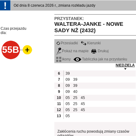
Od dnia 8 czerwca 2026 r., zmiana rozkładu jazdy
PRZYSTANEK:
WALTERA-JANKE - NOWE
Czas przejazdu
SADY NŻ (2432)
dla:
Przesiadki
Kierunki
55B
Pokaż na mapie
Drukuj
ikony
Tabliczka jak na przystanku
NIEDZIELA
6
39
7
09
39
8
09
39
9
09
40
10
05
25
45
11
05
25
45
12
05
25
45
13
05
Zakłócenia ruchu powodują zmiany czasów
odjazdów