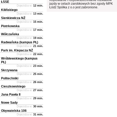
ŁSSE
jazdy w celach zarobkowych bez zgody MPK
Dojeżdża w:
12 min.
Łódź Spółka z o.o jest zabronione.
Kilińskiego
Dojeżdża w:
13 min.
Sienkiewicza NŻ
Dojeżdża w:
15 min.
Piotrkowska
Dojeżdża w:
17 min.
Wólczańska
Dojeżdża w:
19 min.
Radwańska (kampus PŁ)
Dojeżdża w:
21 min.
Park im. Klepacza NŻ
Dojeżdża w:
22 min.
Wróblewskiego (kampus
PŁ)
Dojeżdża w:
23 min.
Skrzywana
Dojeżdża w:
25 min.
Politechniki
Dojeżdża w:
26 min.
Cieszkowskiego
Dojeżdża w:
27 min.
Jana Pawła II
Dojeżdża w:
29 min.
Nowe Sady
Dojeżdża w:
30 min.
Obywatelska 106
Dojeżdża w:
31 min.