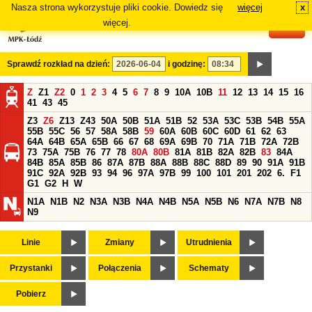
Nasza strona wykorzystuje pliki cookie. Dowiedz się
więcej
x
#
więcej.
Sprawdź rozkład na dzień:
i godzinę:
Z
Z1
Z2
0
1
2
3
4
5
6
7
8
9
10A
10B
11
12
13
14
15
16
41
43
45
Z3
Z6
Z13
Z43
50A
50B
51A
51B
52
53A
53C
53B
54B
55A
55B
55C
56
57
58A
58B
59
60A
60B
60C
60D
61
62
63
64A
64B
65A
65B
66
67
68
69A
69B
70
71A
71B
72A
72B
73
75A
75B
76
77
78
80A
80B
81A
81B
82A
82B
83
84A
84B
85A
85B
86
87A
87B
88A
88B
88C
88D
89
90
91A
91B
91C
92A
92B
93
94
96
97A
97B
99
100
101
201
202
6.
F1
G1
G2
H
W
N1A
N1B
N2
N3A
N3B
N4A
N4B
N5A
N5B
N6
N7A
N7B
N8
N9
Linie
Zmiany
Utrudnienia
Przystanki
Połączenia
Schematy
Pobierz