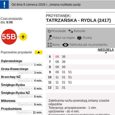
Od dnia 8 czerwca 2026 r., zmiana rozkładu jazdy
PRZYSTANEK:
Czas przejazdu
TATRZAŃSKA - RYDLA (2417)
dla:
6:06
Przesiadki
Kierunki
55B
Pokaż na mapie
Drukuj
ikony
Tabliczka jak na przystanku
NIEDZIELA
Poprzednie przystanki
6
06
36
Dąbrowskiego
7
06
36
Dojeżdża w:
1 min.
8
06
36
Grota-Roweckiego
9
06
31
51
Dojeżdża w:
3 min.
Brzechwy NŻ
10
11
31
51
Dojeżdża w:
4 min.
11
11
31
51
Śmigłego-Rydza
12
11
31
Dojeżdża w:
6 min.
Śmigłego-Rydza NŻ
Dojeżdża w:
8 min.
Zakłócenia ruchu powodują zmiany czasów
Milionowa
odjazdów
Dojeżdża w:
9 min.
Tolerancja: przyspieszenie - 1 min.
Przędzalniana
opóźnienie - do 4 min.
Dojeżdża w:
11 min.
Kopiowanie i rozpowszechnianie rozkładów