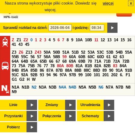
Nasza strona wykorzystuje pliki cookie. Dowiedz się
więcej
x
#
więcej.
Sprawdź rozkład na dzień:
i godzinę:
Z
Z1
Z2
0
1
2
3
4
5
6
7
8
9
10A
10B
11
12
13
14
15
16
41
43
45
Z3
Z6
Z13
Z43
50A
50B
51A
51B
52
53A
53C
53B
54B
55A
55B
55C
56
57
58A
58B
59
60A
60B
60C
60D
61
62
63
64A
64B
65A
65B
66
67
68
69A
69B
70
71A
71B
72A
72B
73
75A
75B
76
77
78
80A
80B
81A
81B
82A
82B
83
84A
84B
85A
85B
86
87A
87B
88A
88B
88C
88D
89
90
91A
91B
91C
92A
92B
93
94
96
97A
97B
99
100
101
201
202
6.
F1
G1
G2
H
W
N1A
N1B
N2
N3A
N3B
N4A
N4B
N5A
N5B
N6
N7A
N7B
N8
N9
Linie
Zmiany
Utrudnienia
Przystanki
Połączenia
Schematy
Pobierz