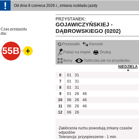
Od dnia 8 czerwca 2026 r., zmiana rozkładu jazdy
PRZYSTANEK:
GOJAWICZYŃSKIEJ -
Czas przejazdu
DĄBROWSKIEGO (0202)
dla:
Przesiadki
Kierunki
55B
Pokaż na mapie
Drukuj
ikony
Tabliczka jak na przystanku
NIEDZIELA
6
01
31
7
01
31
8
01
31
9
01
26
46
10
06
26
46
11
06
26
46
12
06
26
Zakłócenia ruchu powodują zmiany czasów
odjazdów
Tolerancja: przyspieszenie - 1 min.