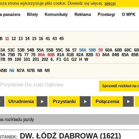
sza strona wykorzystuje pliki cookie. Dowiedz się więcej.
więcej
a pasażera
Bilety
Komunikaty
Reklama
Przetargi
O MPK
0B
11
12
13
14
15
16
41
43
45
53A
53C
53B
54B
55A
55B
55C
56
57
58A
58B
59
60A
60B
60C
60
75A
75B
76
77
78
80A
80B
81A
81B
82A
82B
83
84A
84B
85A
85B
97B
99
100
101
201
202
6.
F1
G1
G2
H
W
N5B
N6
N7A
N7B
N8
N9
Przystanek Dw. Łódź Dąbrowa
Sprawdź rozkład na d
Utrudnienia
Przystanki
Połączenia
na rozkładu jazdy
DW. ŁÓDŹ DĄBROWA (1621)
STANEK: