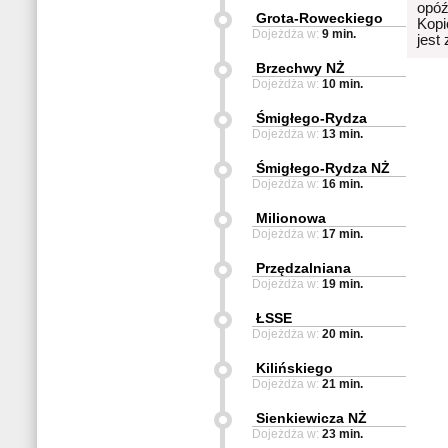
opóź
Grota-Roweckiego
Kopi
Dojeżdża w:
9 min.
jest
Brzechwy NŻ
Dojeżdża w:
10 min.
Śmigłego-Rydza
Dojeżdża w:
13 min.
Śmigłego-Rydza NŻ
Dojeżdża w:
16 min.
Milionowa
Dojeżdża w:
17 min.
Przędzalniana
Dojeżdża w:
19 min.
ŁSSE
Dojeżdża w:
20 min.
Kilińskiego
Dojeżdża w:
21 min.
Sienkiewicza NŻ
Dojeżdża w:
23 min.