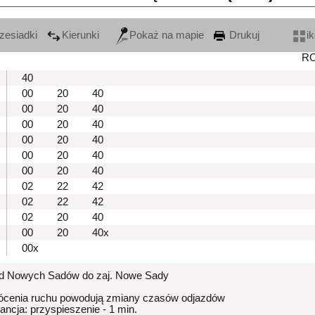
zesiadki
Kierunki
Pokaż na mapie
Drukuj
i
R
40
00
20
40
00
20
40
00
20
40
00
20
40
00
20
40
00
20
40
02
22
42
02
22
42
02
20
40
00
20
40x
00x
od Nowych Sadów do zaj. Nowe Sady
ócenia ruchu powodują zmiany czasów odjazdów
rancja: przyspieszenie - 1 min.