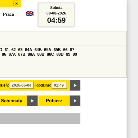
x
Sobota
08-08-2026
Praca
04:59
D
61
62
63
64A
64B
65A
65B
66
67
86
87A
87B
88A
88B
88C
88D
89
90
zień:
i godzinę:
Schematy
Pobierz