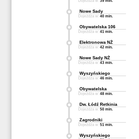
Dojeżdża w:
39 min.
Nowe Sady
Dojeżdża w:
40 min.
Obywatelska 106
Dojeżdża w:
41 min.
Elektronowa NŻ
Dojeżdża w:
42 min.
Nowe Sady NŻ
Dojeżdża w:
43 min.
Wyszyńskiego
Dojeżdża w:
46 min.
Obywatelska
Dojeżdża w:
48 min.
Dw. Łódź Retkinia
Dojeżdża w:
50 min.
Zagrodniki
Dojeżdża w:
51 min.
Wyszyńskiego