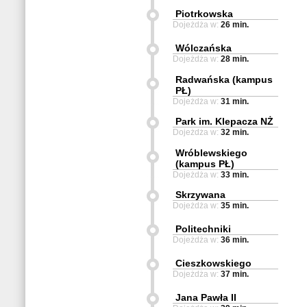
Piotrkowska
Dojeżdża w:
26 min.
Wólczańska
Dojeżdża w:
28 min.
Radwańska (kampus
PŁ)
Dojeżdża w:
31 min.
Park im. Klepacza NŻ
Dojeżdża w:
32 min.
Wróblewskiego
(kampus PŁ)
Dojeżdża w:
33 min.
Skrzywana
Dojeżdża w:
35 min.
Politechniki
Dojeżdża w:
36 min.
Cieszkowskiego
Dojeżdża w:
37 min.
Jana Pawła II