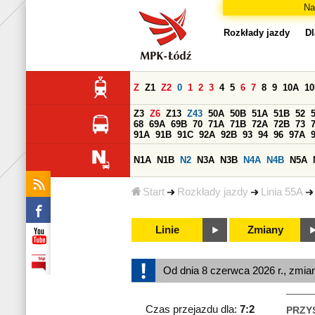
Na
Rozkłady jazdy
Dl
Z
Z1
Z2
0
1
2
3
4
5
6
7
8
9
10A
1
Z3
Z6
Z13
Z43
50A
50B
51A
51B
52
68
69A
69B
70
71A
71B
72A
72B
73
91A
91B
91C
92A
92B
93
94
96
97A
N1A
N1B
N2
N3A
N3B
N4A
N4B
N5A
Start
Rozkłady jazdy
Linia 55A
Linie
Zmiany
Od dnia 8 czerwca 2026 r., zmia
Czas przejazdu dla:
7:2
PRZY