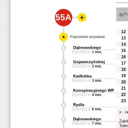
Pr
55A
12
Poprzednie przystanki
13
14
Dąbrowskiego
15
Dojeżdża w:
1 min.
16
Gojawiczyńskiej
17
Dojeżdża w:
2 min.
18
19
Kadłubka
Dojeżdża w:
3 min.
20
21
Konspiracyjnego WP
22
Dojeżdża w:
4 min.
23
Rydla
Dojeżdża w:
6 min.
x - 
Dąbrowskiego
Zakł
Dojeżdża w:
7 min.
Tole