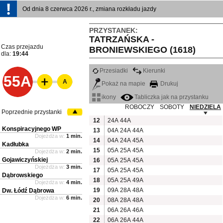
Od dnia 8 czerwca 2026 r., zmiana rozkładu jazdy
PRZYSTANEK:
TATRZAŃSKA -
Czas przejazdu
BRONIEWSKIEGO (1618)
dla:
19:44
Przesiadki
Kierunki
55A
A
Pokaż na mapie
Drukuj
ikony
Tabliczka jak na przystanku
ROBOCZY
SOBOTY
NIEDZIELA
Poprzednie przystanki
12
24A
44A
Konspiracyjnego WP
13
04A
24A
44A
Dojeżdża w:
1 min.
14
04A
24A
45A
Kadłubka
15
05A
25A
45A
Dojeżdża w:
2 min.
Gojawiczyńskiej
16
05A
25A
45A
Dojeżdża w:
3 min.
17
05A
25A
45A
Dąbrowskiego
18
05A
25A
49A
Dojeżdża w:
4 min.
19
09A
28A
48A
Dw. Łódź Dąbrowa
Dojeżdża w:
6 min.
20
08A
28A
48A
21
06A
26A
46A
22
06A
26A
44A