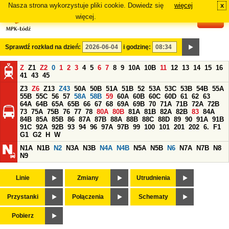
Nasza strona wykorzystuje pliki cookie. Dowiedz się
więcej
x
#
więcej.
Sprawdź rozkład na dzień:
i godzinę:
Z
Z1
Z2
0
1
2
3
4
5
6
7
8
9
10A
10B
11
12
13
14
15
16
41
43
45
Z3
Z6
Z13
Z43
50A
50B
51A
51B
52
53A
53C
53B
54B
55A
55B
55C
56
57
58A
58B
59
60A
60B
60C
60D
61
62
63
64A
64B
65A
65B
66
67
68
69A
69B
70
71A
71B
72A
72B
73
75A
75B
76
77
78
80A
80B
81A
81B
82A
82B
83
84A
84B
85A
85B
86
87A
87B
88A
88B
88C
88D
89
90
91A
91B
91C
92A
92B
93
94
96
97A
97B
99
100
101
201
202
6.
F1
G1
G2
H
W
N1A
N1B
N2
N3A
N3B
N4A
N4B
N5A
N5B
N6
N7A
N7B
N8
N9
Linie
Zmiany
Utrudnienia
Przystanki
Połączenia
Schematy
Pobierz