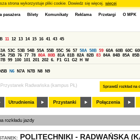
sza strona wykorzystuje pliki cookie. Dowiedz się więcej.
więcej
a pasażera
Bilety
Komunikaty
Reklama
Przetargi
O MPK
0B
11
12
13
14
15
16
41
43
45
53A
53C
53B
54B
55A
55B
55C
56
57
58A
58B
59
60A
60B
60C
60
75A
75B
76
77
78
80A
80B
81A
81B
82A
82B
83
84A
84B
85A
85B
97B
99
100
101
201
202
6.
F1
G1
G2
H
W
N5B
N6
N7A
N7B
N8
N9
Przystanek Radwańska (kampus PŁ)
Sprawdź rozkład na d
Utrudnienia
Przystanki
Połączenia
na rozkładu jazdy
POLITECHNIKI - RADWAŃSKA (KA
STANEK: