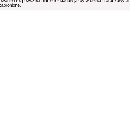
owanie i rozpowszechnianie rozkładów jazdy w celach zarobkowych
 zabronione.