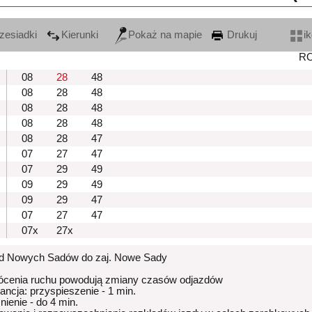
zesiadki
Kierunki
Pokaż na mapie
Drukuj
i
R
08
28
48
08
28
48
08
28
48
08
28
48
08
28
47
07
27
47
07
29
49
09
29
49
09
29
47
07
27
47
07x
27x
od Nowych Sadów do zaj. Nowe Sady
ócenia ruchu powodują zmiany czasów odjazdów
rancja: przyspieszenie - 1 min.
nienie - do 4 min.