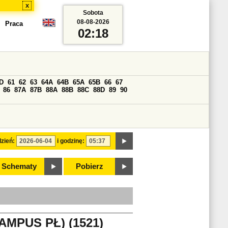
x
Sobota
08-08-2026
Praca
02:18
D
61
62
63
64A
64B
65A
65B
66
67
86
87A
87B
88A
88B
88C
88D
89
90
zień:
i godzinę:
Schematy
Pobierz
MPUS PŁ) (1521)