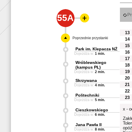
Pr
55A
13
Poprzednie przystanki
14
15
Park im. Klepacza NŻ
16
Dojeżdża w:
1 min.
17
Wróblewskiego
18
(kampus PŁ)
19
Dojeżdża w:
2 min.
20
Skrzywana
21
Dojeżdża w:
4 min.
22
Politechniki
23
Dojeżdża w:
5 min.
x - 
Cieszkowskiego
Dojeżdża w:
6 min.
Zakł
Tole
Jana Pawła II
opóź
Dojeżdża w:
8 min.