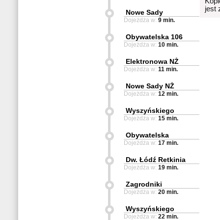
Kopi
jest
Nowe Sady
Dojeżdża w:
9 min.
Obywatelska 106
Dojeżdża w:
10 min.
Elektronowa NŻ
Dojeżdża w:
11 min.
Nowe Sady NŻ
Dojeżdża w:
12 min.
Wyszyńskiego
Dojeżdża w:
15 min.
Obywatelska
Dojeżdża w:
17 min.
Dw. Łódź Retkinia
Dojeżdża w:
19 min.
Zagrodniki
Dojeżdża w:
20 min.
Wyszyńskiego
Dojeżdża w:
22 min.