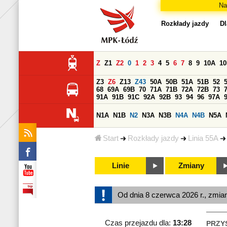
Na
Rozkłady jazdy
Dl
Z
Z1
Z2
0
1
2
3
4
5
6
7
8
9
10A
1
Z3
Z6
Z13
Z43
50A
50B
51A
51B
52
68
69A
69B
70
71A
71B
72A
72B
73
91A
91B
91C
92A
92B
93
94
96
97A
N1A
N1B
N2
N3A
N3B
N4A
N4B
N5A
Start
Rozkłady jazdy
Linia 55A
Linie
Zmiany
Od dnia 8 czerwca 2026 r., zmia
Czas przejazdu dla:
13:28
PRZY