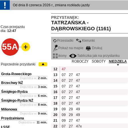
Od dnia 8 czerwca 2026 r., zmiana rozkładu jazdy
PRZYSTANEK:
TATRZAŃSKA -
Czas przejazdu
DĄBROWSKIEGO (1161)
dla:
12:47
Przesiadki
Kierunki
55A
Pokaż na mapie
Drukuj
ikony
Tabliczka jak na przystanku
ROBOCZY
SOBOTY
NIEDZIELA
Poprzednie przystanki
12
47
Grota-Roweckiego
13
07
27
47
Dojeżdża w:
2 min.
14
07
27
47
Brzechwy NŻ
15
07
27
47
Dojeżdża w:
3 min.
Śmigłego-Rydza
16
07
27
47
Dojeżdża w:
6 min.
17
07
27
47
Śmigłego-Rydza NŻ
18
07
27
47
Dojeżdża w:
8 min.
19
09
29
49
Milionowa
Dojeżdża w:
9 min.
20
09
29
49
Przędzalniana
21
09
27
47
Dojeżdża w:
11 min.
22
07
27
47x
ŁSSE