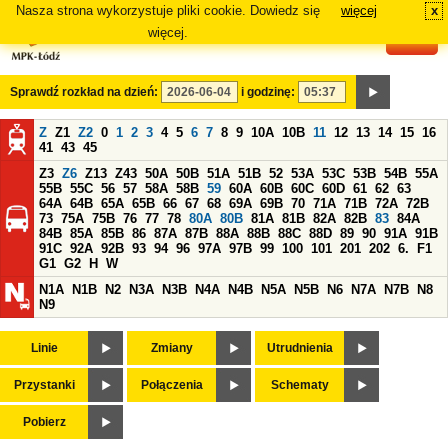
Nasza strona wykorzystuje pliki cookie. Dowiedz się
więcej
x
#
więcej.
Sprawdź rozkład na dzień:
i godzinę:
Z
Z1
Z2
0
1
2
3
4
5
6
7
8
9
10A
10B
11
12
13
14
15
16
41
43
45
Z3
Z6
Z13
Z43
50A
50B
51A
51B
52
53A
53C
53B
54B
55A
55B
55C
56
57
58A
58B
59
60A
60B
60C
60D
61
62
63
64A
64B
65A
65B
66
67
68
69A
69B
70
71A
71B
72A
72B
73
75A
75B
76
77
78
80A
80B
81A
81B
82A
82B
83
84A
84B
85A
85B
86
87A
87B
88A
88B
88C
88D
89
90
91A
91B
91C
92A
92B
93
94
96
97A
97B
99
100
101
201
202
6.
F1
G1
G2
H
W
N1A
N1B
N2
N3A
N3B
N4A
N4B
N5A
N5B
N6
N7A
N7B
N8
N9
Linie
Zmiany
Utrudnienia
Przystanki
Połączenia
Schematy
Pobierz