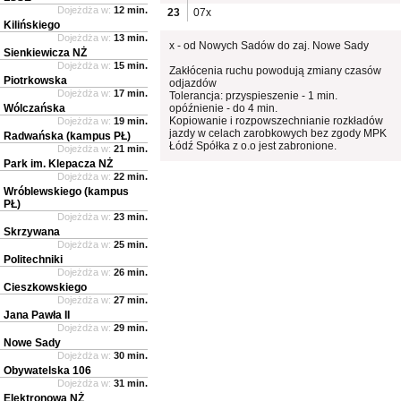
Dojeżdża w:
12 min.
23
07x
Kilińskiego
Dojeżdża w:
13 min.
x - od Nowych Sadów do zaj. Nowe Sady
Sienkiewicza NŻ
Dojeżdża w:
15 min.
Zakłócenia ruchu powodują zmiany czasów
Piotrkowska
odjazdów
Dojeżdża w:
17 min.
Tolerancja: przyspieszenie - 1 min.
Wólczańska
opóźnienie - do 4 min.
Kopiowanie i rozpowszechnianie rozkładów
Dojeżdża w:
19 min.
jazdy w celach zarobkowych bez zgody MPK
Radwańska (kampus PŁ)
Łódź Spółka z o.o jest zabronione.
Dojeżdża w:
21 min.
Park im. Klepacza NŻ
Dojeżdża w:
22 min.
Wróblewskiego (kampus
PŁ)
Dojeżdża w:
23 min.
Skrzywana
Dojeżdża w:
25 min.
Politechniki
Dojeżdża w:
26 min.
Cieszkowskiego
Dojeżdża w:
27 min.
Jana Pawła II
Dojeżdża w:
29 min.
Nowe Sady
Dojeżdża w:
30 min.
Obywatelska 106
Dojeżdża w:
31 min.
Elektronowa NŻ