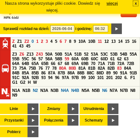
Nasza strona wykorzystuje pliki cookie. Dowiedz się
więcej
x
#
więcej.
Sprawdź rozkład na dzień:
i godzinę:
Z
Z1
Z2
0
1
2
3
4
5
6
7
8
9
10A
10B
11
12
13
14
15
16
41
43
45
Z3
Z6
Z13
Z43
50A
50B
51A
51B
52
53A
53C
53B
54B
55A
55B
55C
56
57
58A
58B
59
60A
60B
60C
60D
61
62
63
64A
64B
65A
65B
66
67
68
69A
69B
70
71A
71B
72A
72B
73
75A
75B
76
77
78
80A
80B
81A
81B
82A
82B
83
84A
84B
85A
85B
86
87A
87B
88A
88B
88C
88D
89
90
91A
91B
91C
92A
92B
93
94
96
97A
97B
99
100
101
201
202
6.
F1
G1
G2
H
W
N1A
N1B
N2
N3A
N3B
N4A
N4B
N5A
N5B
N6
N7A
N7B
N8
N9
Linie
Zmiany
Utrudnienia
Przystanki
Połączenia
Schematy
Pobierz