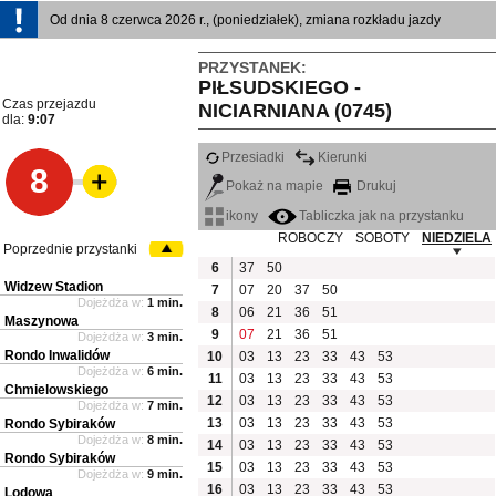
Od dnia 8 czerwca 2026 r., (poniedziałek), zmiana rozkładu jazdy
PRZYSTANEK:
PIŁSUDSKIEGO -
Czas przejazdu
NICIARNIANA (0745)
dla:
9:07
Przesiadki
Kierunki
8
Pokaż na mapie
Drukuj
ikony
Tabliczka jak na przystanku
ROBOCZY
SOBOTY
NIEDZIELA
Poprzednie przystanki
6
37
50
Widzew Stadion
7
07
20
37
50
Dojeżdża w:
1 min.
8
06
21
36
51
Maszynowa
9
07
21
36
51
Dojeżdża w:
3 min.
Rondo Inwalidów
10
03
13
23
33
43
53
Dojeżdża w:
6 min.
11
03
13
23
33
43
53
Chmielowskiego
12
03
13
23
33
43
53
Dojeżdża w:
7 min.
13
03
13
23
33
43
53
Rondo Sybiraków
Dojeżdża w:
8 min.
14
03
13
23
33
43
53
Rondo Sybiraków
15
03
13
23
33
43
53
Dojeżdża w:
9 min.
16
03
13
23
33
43
53
Lodowa