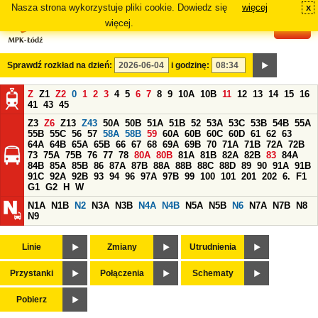
Nasza strona wykorzystuje pliki cookie. Dowiedz się
więcej
x
#
więcej.
Sprawdź rozkład na dzień:
i godzinę:
Z
Z1
Z2
0
1
2
3
4
5
6
7
8
9
10A
10B
11
12
13
14
15
16
41
43
45
Z3
Z6
Z13
Z43
50A
50B
51A
51B
52
53A
53C
53B
54B
55A
55B
55C
56
57
58A
58B
59
60A
60B
60C
60D
61
62
63
64A
64B
65A
65B
66
67
68
69A
69B
70
71A
71B
72A
72B
73
75A
75B
76
77
78
80A
80B
81A
81B
82A
82B
83
84A
84B
85A
85B
86
87A
87B
88A
88B
88C
88D
89
90
91A
91B
91C
92A
92B
93
94
96
97A
97B
99
100
101
201
202
6.
F1
G1
G2
H
W
N1A
N1B
N2
N3A
N3B
N4A
N4B
N5A
N5B
N6
N7A
N7B
N8
N9
Linie
Zmiany
Utrudnienia
Przystanki
Połączenia
Schematy
Pobierz