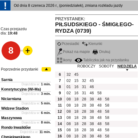
Od dnia 8 czerwca 2026 r., (poniedziałek), zmiana rozkładu jazdy
PRZYSTANEK:
PIŁSUDSKIEGO - ŚMIGŁEGO-
Czas przejazdu
RYDZA (0739)
dla:
19:48
Przesiadki
Kierunki
8
Pokaż na mapie
Drukuj
ikony
Tabliczka jak na przystanku
ROBOCZY
SOBOTY
NIEDZIELA
Poprzednie przystanki
6
32
45
Sarnia
7
02
15
32
45
Dojeżdża w:
1 min.
8
01
16
31
46
Konstytucyjna (Wi-Ma)
9
02
16
31
46
58
Dojeżdża w:
3 min.
Niciarniana
10
08
18
28
38
48
58
Dojeżdża w:
5 min.
11
08
18
28
38
48
58
Widzew Stadion
12
08
18
28
38
48
58
Dojeżdża w:
6 min.
13
08
18
28
38
48
58
Maszynowa
Dojeżdża w:
8 min.
14
08
18
28
38
48
58
Rondo Inwalidów
15
08
18
28
38
48
58
Dojeżdża w:
11 min.
16
08
18
28
38
48
58
Chmielowskiego