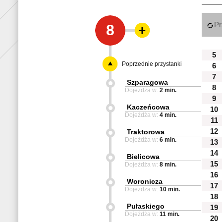
Pr
8
5
Poprzednie przystanki
6
7
Szparagowa
8
Dojeżdża w:
2 min.
9
Kaczeńcowa
10
Dojeżdża w:
4 min.
11
12
Traktorowa
Dojeżdża w:
6 min.
13
14
Bielicowa
15
Dojeżdża w:
8 min.
16
Woronicza
17
Dojeżdża w:
10 min.
18
Pułaskiego
19
Dojeżdża w:
11 min.
20