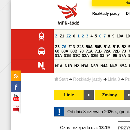
Na
Rozkłady jazdy
Dl
Z
Z1
Z2
0
1
2
3
4
5
6
7
8
9
10A
1
Z3
Z6
Z13
Z43
50A
50B
51A
51B
52
68
69A
69B
70
71A
71B
72A
72B
73
91A
91B
91C
92A
92B
93
94
96
97A
N1A
N1B
N2
N3A
N3B
N4A
N4B
N5A
Start
Rozkłady jazdy
Linia 8
Pr
Linie
Zmiany
Od dnia 8 czerwca 2026 r., (poni
Czas przejazdu dla:
13:19
PRZY