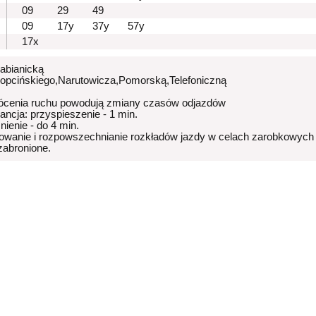
09
29
49
09
17y
37y
57y
17x
Pabianicką
Kopcińskiego,Narutowicza,Pomorską,Telefoniczną
ócenia ruchu powodują zmiany czasów odjazdów
rancja: przyspieszenie - 1 min.
nienie - do 4 min.
owanie i rozpowszechnianie rozkładów jazdy w celach zarobkowych
 zabronione.