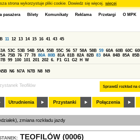
sza strona wykorzystuje pliki cookie. Dowiedz się więcej.
więcej
a pasażera
Bilety
Komunikaty
Reklama
Przetargi
O MPK
0B
11
12
13
14
15
16
41
43
45
53A
53C
53B
54B
55A
55B
55C
56
57
58A
58B
59
60A
60B
60C
60
75A
75B
76
77
78
80A
80B
81A
81B
82A
82B
83
84A
84B
85A
85B
97B
99
100
101
201
202
6.
F1
G1
G2
H
W
N5B
N6
N7A
N7B
N8
N9
zystanek Teofilów
Sprawdź rozkład na d
Utrudnienia
Przystanki
Połączenia
edziałek), zmiana rozkładu jazdy
TEOFILÓW (0006)
STANEK: