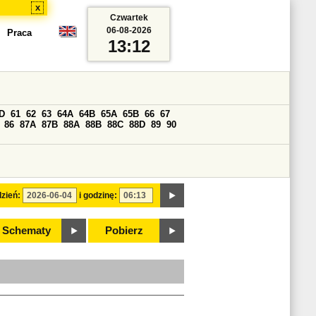
x
Czwartek
06-08-2026
Praca
13:12
D
61
62
63
64A
64B
65A
65B
66
67
86
87A
87B
88A
88B
88C
88D
89
90
zień:
i godzinę:
Schematy
Pobierz