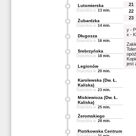
21
Lutomierska
Dojeżdża w:
13 min.
22
23
Żubardzka
Dojeżdża w:
14 min.
y - 
x - 
Długosza
Dojeżdża w:
16 min.
Zakł
Tole
Srebrzyńska
opóź
Dojeżdża w:
18 min.
Kopi
jest
Legionów
Dojeżdża w:
20 min.
Karolewska (Dw. Ł.
Kaliska)
Dojeżdża w:
23 min.
Mickiewicza (Dw. Ł.
Kaliska)
Dojeżdża w:
25 min.
Żeromskiego
Dojeżdża w:
28 min.
Piotrkowska Centrum