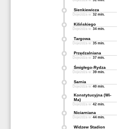
Dojeżdża w:
31 min.
Sienkiewicza
Dojeżdża w:
32 min.
Kilińskiego
Dojeżdża w:
34 min.
Targowa
Dojeżdża w:
35 min.
Przędzalniana
Dojeżdża w:
37 min.
Śmigłego-Rydza
Dojeżdża w:
39 min.
Sarnia
Dojeżdża w:
40 min.
Konstytucyjna (Wi-
Ma)
Dojeżdża w:
42 min.
Niciarniana
Dojeżdża w:
44 min.
Widzew Stadion