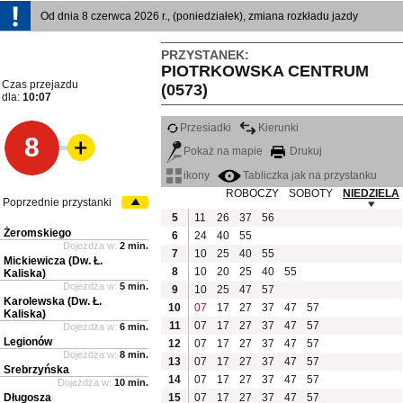
Od dnia 8 czerwca 2026 r., (poniedziałek), zmiana rozkładu jazdy
PRZYSTANEK:
PIOTRKOWSKA CENTRUM
Czas przejazdu
(0573)
dla:
10:07
Przesiadki
Kierunki
8
Pokaż na mapie
Drukuj
ikony
Tabliczka jak na przystanku
ROBOCZY
SOBOTY
NIEDZIELA
Poprzednie przystanki
5
11
26
37
56
Żeromskiego
6
24
40
55
Dojeżdża w:
2 min.
7
10
25
40
55
Mickiewicza (Dw. Ł.
8
10
20
25
40
55
Kaliska)
Dojeżdża w:
5 min.
9
10
25
47
57
Karolewska (Dw. Ł.
10
07
17
27
37
47
57
Kaliska)
11
07
17
27
37
47
57
Dojeżdża w:
6 min.
Legionów
12
07
17
27
37
47
57
Dojeżdża w:
8 min.
13
07
17
27
37
47
57
Srebrzyńska
14
07
17
27
37
47
57
Dojeżdża w:
10 min.
Długosza
15
07
17
27
37
47
57