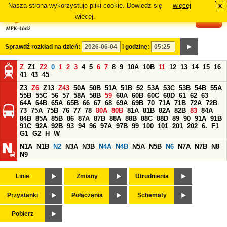
Nasza strona wykorzystuje pliki cookie. Dowiedz się
więcej
x
#
więcej.
Sprawdź rozkład na dzień:
i godzinę:
Z
Z1
Z2
0
1
2
3
4
5
6
7
8
9
10A
10B
11
12
13
14
15
16
41
43
45
Z3
Z6
Z13
Z43
50A
50B
51A
51B
52
53A
53C
53B
54B
55A
55B
55C
56
57
58A
58B
59
60A
60B
60C
60D
61
62
63
64A
64B
65A
65B
66
67
68
69A
69B
70
71A
71B
72A
72B
73
75A
75B
76
77
78
80A
80B
81A
81B
82A
82B
83
84A
84B
85A
85B
86
87A
87B
88A
88B
88C
88D
89
90
91A
91B
91C
92A
92B
93
94
96
97A
97B
99
100
101
201
202
6.
F1
G1
G2
H
W
N1A
N1B
N2
N3A
N3B
N4A
N4B
N5A
N5B
N6
N7A
N7B
N8
N9
Linie
Zmiany
Utrudnienia
Przystanki
Połączenia
Schematy
Pobierz