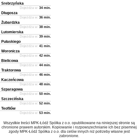
Srebrzyńska
Dojeżdża w:
34 min.
Długosza
Dojeżdża w:
36 min.
Żubardzka
Dojeżdża w:
38 min.
Lutomierska
Dojeżdża w:
39 min.
Pułaskiego
Dojeżdża w:
41 min.
Woronicza
Dojeżdża w:
42 min.
Bielicowa
Dojeżdża w:
44 min.
Traktorowa
Dojeżdża w:
46 min.
Kaczeńcowa
Dojeżdża w:
48 min.
Szparagowa
Dojeżdża w:
50 min.
Szczecińska
Dojeżdża w:
52 min.
Teofilów
Dojeżdża w:
53 min.
Wszystkie treści MPK-Łódź Spółka z o.o. opublikowane na niniejszej stronie są
chronione prawem autorskim. Kopiowanie i rozpowszechnianie ich bez pisemnej
zgody MPK-Łódź Spółka z o.o. dla celów innych niż potrzeby własne jest
zabronione.