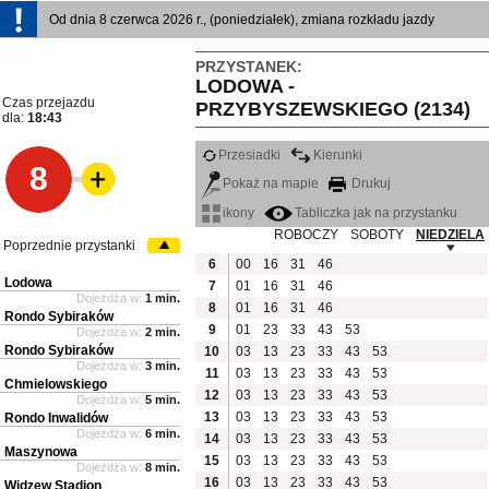
Od dnia 8 czerwca 2026 r., (poniedziałek), zmiana rozkładu jazdy
PRZYSTANEK:
LODOWA -
Czas przejazdu
PRZYBYSZEWSKIEGO (2134)
dla:
18:43
Przesiadki
Kierunki
8
Pokaż na mapie
Drukuj
ikony
Tabliczka jak na przystanku
ROBOCZY
SOBOTY
NIEDZIELA
Poprzednie przystanki
6
00
16
31
46
Lodowa
7
01
16
31
46
Dojeżdża w:
1 min.
8
01
16
31
46
Rondo Sybiraków
9
01
23
33
43
53
Dojeżdża w:
2 min.
Rondo Sybiraków
10
03
13
23
33
43
53
Dojeżdża w:
3 min.
11
03
13
23
33
43
53
Chmielowskiego
12
03
13
23
33
43
53
Dojeżdża w:
5 min.
13
03
13
23
33
43
53
Rondo Inwalidów
Dojeżdża w:
6 min.
14
03
13
23
33
43
53
Maszynowa
15
03
13
23
33
43
53
Dojeżdża w:
8 min.
16
03
13
23
33
43
53
Widzew Stadion