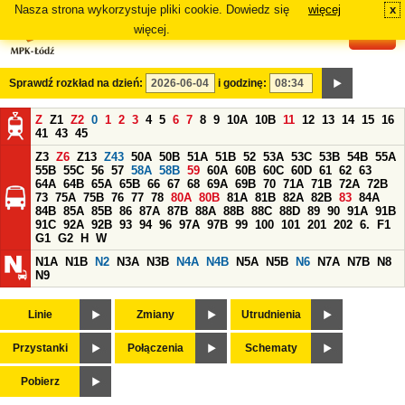
Nasza strona wykorzystuje pliki cookie. Dowiedz się
więcej
x
#
więcej.
Sprawdź rozkład na dzień:
i godzinę:
Z
Z1
Z2
0
1
2
3
4
5
6
7
8
9
10A
10B
11
12
13
14
15
16
41
43
45
Z3
Z6
Z13
Z43
50A
50B
51A
51B
52
53A
53C
53B
54B
55A
55B
55C
56
57
58A
58B
59
60A
60B
60C
60D
61
62
63
64A
64B
65A
65B
66
67
68
69A
69B
70
71A
71B
72A
72B
73
75A
75B
76
77
78
80A
80B
81A
81B
82A
82B
83
84A
84B
85A
85B
86
87A
87B
88A
88B
88C
88D
89
90
91A
91B
91C
92A
92B
93
94
96
97A
97B
99
100
101
201
202
6.
F1
G1
G2
H
W
N1A
N1B
N2
N3A
N3B
N4A
N4B
N5A
N5B
N6
N7A
N7B
N8
N9
Linie
Zmiany
Utrudnienia
Przystanki
Połączenia
Schematy
Pobierz