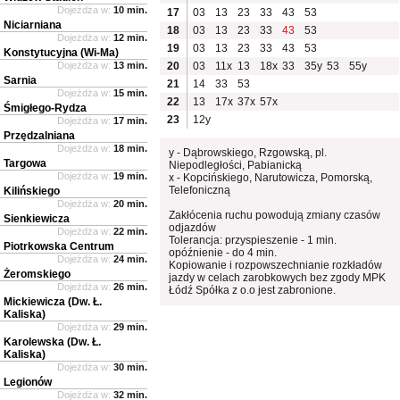
Dojeżdża w:
10 min.
17
03
13
23
33
43
53
Niciarniana
18
03
13
23
33
43
53
Dojeżdża w:
12 min.
19
03
13
23
33
43
53
Konstytucyjna (Wi-Ma)
Dojeżdża w:
13 min.
20
03
11x
13
18x
33
35y
53
55y
Sarnia
21
14
33
53
Dojeżdża w:
15 min.
22
13
17x
37x
57x
Śmigłego-Rydza
23
12y
Dojeżdża w:
17 min.
Przędzalniana
Dojeżdża w:
18 min.
y - Dąbrowskiego, Rzgowską, pl.
Targowa
Niepodległości, Pabianicką
Dojeżdża w:
19 min.
x - Kopcińskiego, Narutowicza, Pomorską,
Telefoniczną
Kilińskiego
Dojeżdża w:
20 min.
Zakłócenia ruchu powodują zmiany czasów
Sienkiewicza
odjazdów
Dojeżdża w:
22 min.
Tolerancja: przyspieszenie - 1 min.
Piotrkowska Centrum
opóźnienie - do 4 min.
Dojeżdża w:
24 min.
Kopiowanie i rozpowszechnianie rozkładów
Żeromskiego
jazdy w celach zarobkowych bez zgody MPK
Dojeżdża w:
26 min.
Łódź Spółka z o.o jest zabronione.
Mickiewicza (Dw. Ł.
Kaliska)
Dojeżdża w:
29 min.
Karolewska (Dw. Ł.
Kaliska)
Dojeżdża w:
30 min.
Legionów
Dojeżdża w:
32 min.