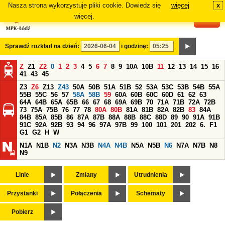
Nasza strona wykorzystuje pliki cookie. Dowiedz się
więcej
x
#
więcej.
Sprawdź rozkład na dzień:
i godzinę:
Z
Z1
Z2
0
1
2
3
4
5
6
7
8
9
10A
10B
11
12
13
14
15
16
41
43
45
Z3
Z6
Z13
Z43
50A
50B
51A
51B
52
53A
53C
53B
54B
55A
55B
55C
56
57
58A
58B
59
60A
60B
60C
60D
61
62
63
64A
64B
65A
65B
66
67
68
69A
69B
70
71A
71B
72A
72B
73
75A
75B
76
77
78
80A
80B
81A
81B
82A
82B
83
84A
84B
85A
85B
86
87A
87B
88A
88B
88C
88D
89
90
91A
91B
91C
92A
92B
93
94
96
97A
97B
99
100
101
201
202
6.
F1
G1
G2
H
W
N1A
N1B
N2
N3A
N3B
N4A
N4B
N5A
N5B
N6
N7A
N7B
N8
N9
Linie
Zmiany
Utrudnienia
Przystanki
Połączenia
Schematy
Pobierz