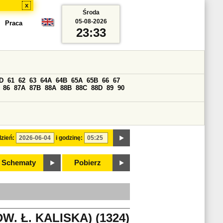
x
Środa
05-08-2026
Praca
23:33
D
61
62
63
64A
64B
65A
65B
66
67
86
87A
87B
88A
88B
88C
88D
89
90
zień:
i godzinę:
Schematy
Pobierz
 Ł. KALISKA) (1324)