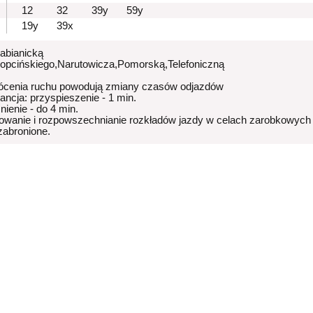
12
32
39y
59y
19y
39x
Pabianicką
Kopcińskiego,Narutowicza,Pomorską,Telefoniczną
ócenia ruchu powodują zmiany czasów odjazdów
rancja: przyspieszenie - 1 min.
nienie - do 4 min.
owanie i rozpowszechnianie rozkładów jazdy w celach zarobkowych
 zabronione.