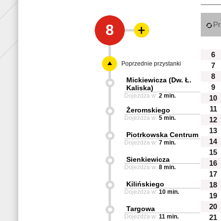
Pr
8
6
Poprzednie przystanki
7
8
Mickiewicza (Dw. Ł.
9
Kaliska)
Dojeżdża w:
2 min.
10
11
Żeromskiego
Dojeżdża w:
5 min.
12
13
Piotrkowska Centrum
14
Dojeżdża w:
7 min.
15
Sienkiewicza
16
Dojeżdża w:
8 min.
17
Kilińskiego
18
Dojeżdża w:
10 min.
19
20
Targowa
Dojeżdża w:
11 min.
21