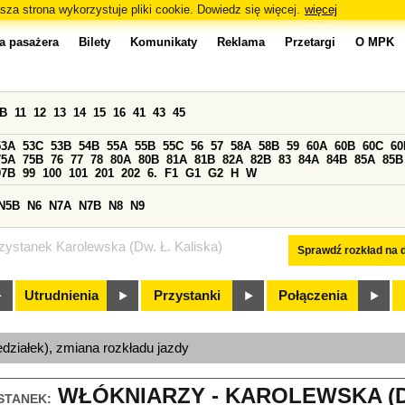
sza strona wykorzystuje pliki cookie. Dowiedz się więcej.
więcej
a pasażera
Bilety
Komunikaty
Reklama
Przetargi
O MPK
0B
11
12
13
14
15
16
41
43
45
53A
53C
53B
54B
55A
55B
55C
56
57
58A
58B
59
60A
60B
60C
60
75A
75B
76
77
78
80A
80B
81A
81B
82A
82B
83
84A
84B
85A
85B
97B
99
100
101
201
202
6.
F1
G1
G2
H
W
N5B
N6
N7A
N7B
N8
N9
zystanek Karolewska (Dw. Ł. Kaliska)
Sprawdź rozkład na d
Utrudnienia
Przystanki
Połączenia
edziałek), zmiana rozkładu jazdy
WŁÓKNIARZY - KAROLEWSKA (DW.
STANEK: