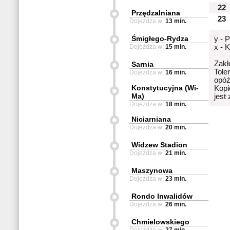
22
Przędzalniana
23
Dojeżdża w:
13 min.
Śmigłego-Rydza
y - 
Dojeżdża w:
15 min.
x - 
Zakł
Sarnia
Tole
Dojeżdża w:
16 min.
opóź
Konstytucyjna (Wi-
Kopi
Ma)
jest
Dojeżdża w:
18 min.
Niciarniana
Dojeżdża w:
20 min.
Widzew Stadion
Dojeżdża w:
21 min.
Maszynowa
Dojeżdża w:
23 min.
Rondo Inwalidów
Dojeżdża w:
26 min.
Chmielowskiego