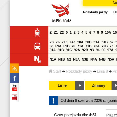
Na
Rozkłady jazdy
Dl
Z
Z1
Z2
0
1
2
3
4
5
6
7
8
9
10A
1
Z3
Z6
Z13
Z43
50A
50B
51A
51B
52
68
69A
69B
70
71A
71B
72A
72B
73
91A
91B
91C
92A
92B
93
94
96
97A
N1A
N1B
N2
N3A
N3B
N4A
N4B
N5A
Start
Rozkłady jazdy
Linia 8
Pr
Linie
Zmiany
Od dnia 8 czerwca 2026 r., (poni
Czas przejazdu dla:
4:51
PRZY