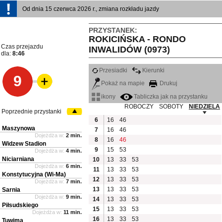
Od dnia 15 czerwca 2026 r., zmiana rozkładu jazdy
PRZYSTANEK:
ROKICIŃSKA - RONDO
Czas przejazdu
INWALIDÓW (0973)
dla:
8:46
Przesiadki
Kierunki
9
Pokaż na mapie
Drukuj
ikony
Tabliczka jak na przystanku
ROBOCZY
SOBOTY
NIEDZIELA
Poprzednie przystanki
6
16
46
Maszynowa
7
16
46
Dojeżdża w:
2 min.
8
16
46
Widzew Stadion
9
15
53
Dojeżdża w:
4 min.
Niciarniana
10
13
33
53
Dojeżdża w:
6 min.
11
13
33
53
Konstytucyjna (Wi-Ma)
12
13
33
53
Dojeżdża w:
7 min.
13
13
33
53
Sarnia
Dojeżdża w:
9 min.
14
13
33
53
Piłsudskiego
15
13
33
53
Dojeżdża w:
11 min.
16
13
33
53
Tuwima