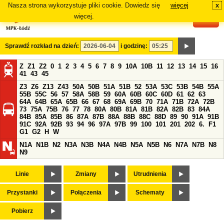
Nasza strona wykorzystuje pliki cookie. Dowiedz się
więcej
x
#
więcej.
Sprawdź rozkład na dzień:
i godzinę:
Z
Z1
Z2
0
1
2
3
4
5
6
7
8
9
10A
10B
11
12
13
14
15
16
41
43
45
Z3
Z6
Z13
Z43
50A
50B
51A
51B
52
53A
53C
53B
54B
55A
55B
55C
56
57
58A
58B
59
60A
60B
60C
60D
61
62
63
64A
64B
65A
65B
66
67
68
69A
69B
70
71A
71B
72A
72B
73
75A
75B
76
77
78
80A
80B
81A
81B
82A
82B
83
84A
84B
85A
85B
86
87A
87B
88A
88B
88C
88D
89
90
91A
91B
91C
92A
92B
93
94
96
97A
97B
99
100
101
201
202
6.
F1
G1
G2
H
W
N1A
N1B
N2
N3A
N3B
N4A
N4B
N5A
N5B
N6
N7A
N7B
N8
N9
Linie
Zmiany
Utrudnienia
Przystanki
Połączenia
Schematy
Pobierz