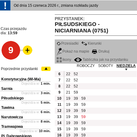
Od dnia 15 czerwca 2026 r., zmiana rozkładu jazdy
PRZYSTANEK:
PIŁSUDSKIEGO -
Czas przejazdu
NICIARNIANA (0751)
dla:
13:59
Przesiadki
Kierunki
9
Pokaż na mapie
Drukuj
ikony
Tabliczka jak na przystanku
ROBOCZY
SOBOTY
NIEDZIELA
Poprzednie przystanki
6
22
52
Konstytucyjna (Wi-Ma)
7
22
52
Dojeżdża w:
1 min.
8
22
52
Sarnia
9
21
59
Dojeżdża w:
3 min.
Piłsudskiego
10
19
39
59
Dojeżdża w:
5 min.
11
19
39
59
Tuwima
12
19
39
59
Dojeżdża w:
6 min.
13
19
39
59
Narutowicza
Dojeżdża w:
8 min.
14
19
39
59
Tramwajowa
15
19
39
59
Dojeżdża w:
10 min.
16
19
39
59
Pl. Dąbrowskiego