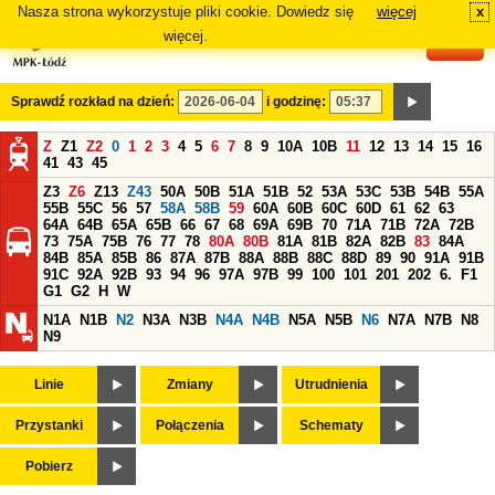
Nasza strona wykorzystuje pliki cookie. Dowiedz się
więcej
x
#
więcej.
Sprawdź rozkład na dzień:
i godzinę:
Z
Z1
Z2
0
1
2
3
4
5
6
7
8
9
10A
10B
11
12
13
14
15
16
41
43
45
Z3
Z6
Z13
Z43
50A
50B
51A
51B
52
53A
53C
53B
54B
55A
55B
55C
56
57
58A
58B
59
60A
60B
60C
60D
61
62
63
64A
64B
65A
65B
66
67
68
69A
69B
70
71A
71B
72A
72B
73
75A
75B
76
77
78
80A
80B
81A
81B
82A
82B
83
84A
84B
85A
85B
86
87A
87B
88A
88B
88C
88D
89
90
91A
91B
91C
92A
92B
93
94
96
97A
97B
99
100
101
201
202
6.
F1
G1
G2
H
W
N1A
N1B
N2
N3A
N3B
N4A
N4B
N5A
N5B
N6
N7A
N7B
N8
N9
Linie
Zmiany
Utrudnienia
Przystanki
Połączenia
Schematy
Pobierz