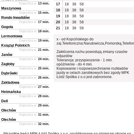
Dojeżdża w:
13 min.
17
18
38
58
Maszynowa
18
18
38
58
Dojeżdża w:
15 min.
19
18
38
58
Rondo Inwalidów
Dojeżdża w:
17 min.
20
18
38
58
Gogola
21
18
38
58
Dojeżdża w:
18 min.
Lermontowa
x - od Kopcińskiego do
Dojeżdża w:
19 min.
zaj.Telefoniczna:Narutowicza,Pomorską,Telefo
Książąt Polskich
Dojeżdża w:
21 min.
Zakłócenia ruchu powodują zmiany czasów
Janów
odjazdów
Dojeżdża w:
24 min.
Tolerancja: przyspieszenie - 1 min.
Zagłoby
opóźnienie - do 4 min.
Dojeżdża w:
25 min.
Kopiowanie i rozpowszechnianie rozkładów
jazdy w celach zarobkowych bez zgody MPK
Dąbrówki
Łódź Spółka z o.o jest zabronione.
Dojeżdża w:
26 min.
Zakładowa
Dojeżdża w:
27 min.
Hetmańska
Dojeżdża w:
28 min.
Dell
Dojeżdża w:
29 min.
Olechów
Dojeżdża w:
31 min.
Olechów
Dojeżdża w:
32 min.
Wszystkie treści MPK-Łódź Spółka z o.o. opublikowane na niniejszej stronie są