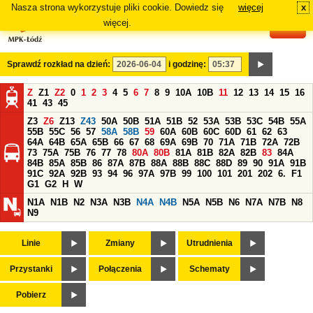
Nasza strona wykorzystuje pliki cookie. Dowiedz się
więcej
x
#
więcej.
Sprawdź rozkład na dzień:
i godzinę:
Z
Z1
Z2
0
1
2
3
4
5
6
7
8
9
10A
10B
11
12
13
14
15
16
41
43
45
Z3
Z6
Z13
Z43
50A
50B
51A
51B
52
53A
53B
53C
54B
55A
55B
55C
56
57
58A
58B
59
60A
60B
60C
60D
61
62
63
64A
64B
65A
65B
66
67
68
69A
69B
70
71A
71B
72A
72B
73
75A
75B
76
77
78
80A
80B
81A
81B
82A
82B
83
84A
84B
85A
85B
86
87A
87B
88A
88B
88C
88D
89
90
91A
91B
91C
92A
92B
93
94
96
97A
97B
99
100
101
201
202
6.
F1
G1
G2
H
W
N1A
N1B
N2
N3A
N3B
N4A
N4B
N5A
N5B
N6
N7A
N7B
N8
N9
Linie
Zmiany
Utrudnienia
Przystanki
Połączenia
Schematy
Pobierz