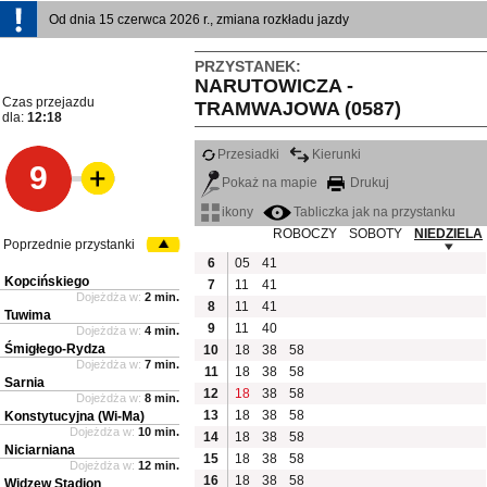
Od dnia 15 czerwca 2026 r., zmiana rozkładu jazdy
PRZYSTANEK:
NARUTOWICZA -
Czas przejazdu
TRAMWAJOWA (0587)
dla:
12:18
Przesiadki
Kierunki
9
Pokaż na mapie
Drukuj
ikony
Tabliczka jak na przystanku
ROBOCZY
SOBOTY
NIEDZIELA
Poprzednie przystanki
6
05
41
Kopcińskiego
7
11
41
Dojeżdża w:
2 min.
8
11
41
Tuwima
9
11
40
Dojeżdża w:
4 min.
Śmigłego-Rydza
10
18
38
58
Dojeżdża w:
7 min.
11
18
38
58
Sarnia
12
18
38
58
Dojeżdża w:
8 min.
13
18
38
58
Konstytucyjna (Wi-Ma)
Dojeżdża w:
10 min.
14
18
38
58
Niciarniana
15
18
38
58
Dojeżdża w:
12 min.
16
18
38
58
Widzew Stadion