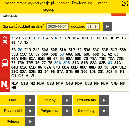
Nasza strona wykorzystuje pliki cookie. Dowiedz się
więcej
x
#
więcej.
Sprawdź rozkład na dzień:
i godzinę:
Z
Z1
Z2
0
1
2
3
4
5
6
7
8
9
10A
10B
11
12
13
14
15
16
41
43
45
Z3
Z6
Z13
Z43
50A
50B
51A
51B
52
53A
53C
53B
54B
55A
55B
55C
56
57
58A
58B
59
60A
60B
60C
60D
61
62
63
64A
64B
65A
65B
66
67
68
69A
69B
70
71A
71B
72A
72B
73
75A
75B
76
77
78
80A
80B
81A
81B
82A
82B
83
84A
84B
85A
85B
86
87A
87B
88A
88B
88C
88D
89
90
91A
91B
91C
92A
92B
93
94
96
97A
97B
99
100
101
201
202
6.
F1
G1
G2
H
W
N1A
N1B
N2
N3A
N3B
N4A
N4B
N5A
N5B
N6
N7A
N7B
N8
N9
Linie
Zmiany
Utrudnienia
Przystanki
Połączenia
Schematy
Pobierz