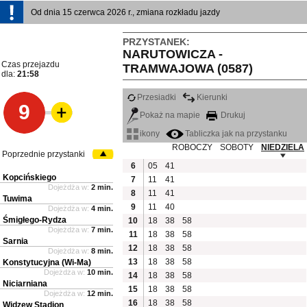
Od dnia 15 czerwca 2026 r., zmiana rozkładu jazdy
PRZYSTANEK:
NARUTOWICZA -
Czas przejazdu
TRAMWAJOWA (0587)
dla:
21:58
Przesiadki
Kierunki
9
Pokaż na mapie
Drukuj
ikony
Tabliczka jak na przystanku
ROBOCZY
SOBOTY
NIEDZIELA
Poprzednie przystanki
6
05
41
Kopcińskiego
7
11
41
Dojeżdża w:
2 min.
8
11
41
Tuwima
9
11
40
Dojeżdża w:
4 min.
Śmigłego-Rydza
10
18
38
58
Dojeżdża w:
7 min.
11
18
38
58
Sarnia
12
18
38
58
Dojeżdża w:
8 min.
13
18
38
58
Konstytucyjna (Wi-Ma)
Dojeżdża w:
10 min.
14
18
38
58
Niciarniana
15
18
38
58
Dojeżdża w:
12 min.
16
18
38
58
Widzew Stadion