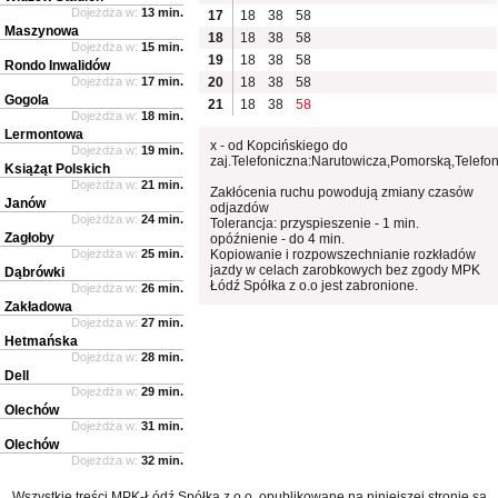
Dojeżdża w:
13 min.
17
18
38
58
Maszynowa
18
18
38
58
Dojeżdża w:
15 min.
19
18
38
58
Rondo Inwalidów
Dojeżdża w:
17 min.
20
18
38
58
Gogola
21
18
38
58
Dojeżdża w:
18 min.
Lermontowa
x - od Kopcińskiego do
Dojeżdża w:
19 min.
zaj.Telefoniczna:Narutowicza,Pomorską,Telefo
Książąt Polskich
Dojeżdża w:
21 min.
Zakłócenia ruchu powodują zmiany czasów
Janów
odjazdów
Dojeżdża w:
24 min.
Tolerancja: przyspieszenie - 1 min.
Zagłoby
opóźnienie - do 4 min.
Dojeżdża w:
25 min.
Kopiowanie i rozpowszechnianie rozkładów
jazdy w celach zarobkowych bez zgody MPK
Dąbrówki
Łódź Spółka z o.o jest zabronione.
Dojeżdża w:
26 min.
Zakładowa
Dojeżdża w:
27 min.
Hetmańska
Dojeżdża w:
28 min.
Dell
Dojeżdża w:
29 min.
Olechów
Dojeżdża w:
31 min.
Olechów
Dojeżdża w:
32 min.
Wszystkie treści MPK-Łódź Spółka z o.o. opublikowane na niniejszej stronie są