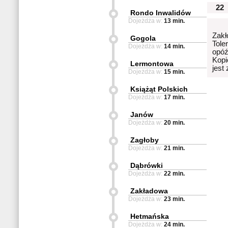
22
Rondo Inwalidów
Dojeżdża w:
13 min.
Zakł
Gogola
Tole
Dojeżdża w:
14 min.
opóź
Kopi
Lermontowa
jest
Dojeżdża w:
15 min.
Książąt Polskich
Dojeżdża w:
17 min.
Janów
Dojeżdża w:
20 min.
Zagłoby
Dojeżdża w:
21 min.
Dąbrówki
Dojeżdża w:
22 min.
Zakładowa
Dojeżdża w:
23 min.
Hetmańska
Dojeżdża w:
24 min.