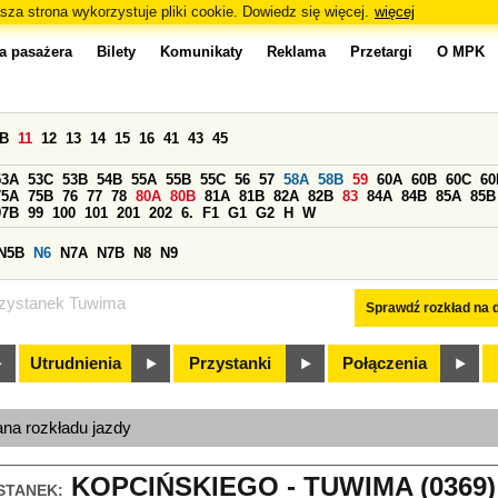
sza strona wykorzystuje pliki cookie. Dowiedz się więcej.
więcej
a pasażera
Bilety
Komunikaty
Reklama
Przetargi
O MPK
0B
11
12
13
14
15
16
41
43
45
53A
53C
53B
54B
55A
55B
55C
56
57
58A
58B
59
60A
60B
60C
60
75A
75B
76
77
78
80A
80B
81A
81B
82A
82B
83
84A
84B
85A
85B
97B
99
100
101
201
202
6.
F1
G1
G2
H
W
N5B
N6
N7A
N7B
N8
N9
zystanek Tuwima
Sprawdź rozkład na d
Utrudnienia
Przystanki
Połączenia
ana rozkładu jazdy
KOPCIŃSKIEGO - TUWIMA (0369)
STANEK: