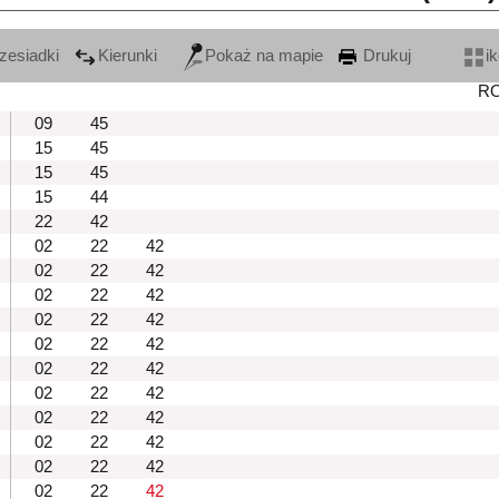
zesiadki
Kierunki
Pokaż na mapie
Drukuj
i
R
09
45
15
45
15
45
15
44
22
42
02
22
42
02
22
42
02
22
42
02
22
42
02
22
42
02
22
42
02
22
42
02
22
42
02
22
42
02
22
42
02
22
42