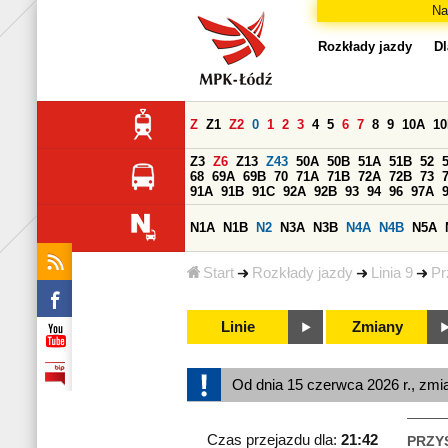
Na
Rozkłady jazdy
Dl
Z
Z1
Z2
0
1
2
3
4
5
6
7
8
9
10A
1
Z3
Z6
Z13
Z43
50A
50B
51A
51B
52
68
69A
69B
70
71A
71B
72A
72B
73
91A
91B
91C
92A
92B
93
94
96
97A
N1A
N1B
N2
N3A
N3B
N4A
N4B
N5A
Start
Rozkłady jazdy
Linia 9
Pr
Linie
Zmiany
Od dnia 15 czerwca 2026 r., zmi
Czas przejazdu dla:
21:42
PRZY