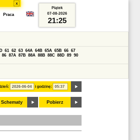
x
Piątek
07-08-2026
Praca
21:25
D
61
62
63
64A
64B
65A
65B
66
67
86
87A
87B
88A
88B
88C
88D
89
90
zień:
i godzinę:
Schematy
Pobierz