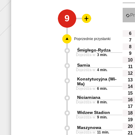
Pr
9
6
Poprzednie przystanki
7
8
Śmigłego-Rydza
9
Dojeżdża w:
3 min.
10
Sarnia
11
Dojeżdża w:
4 min.
12
Konstytucyjna (Wi-
13
Ma)
14
Dojeżdża w:
6 min.
15
Niciarniana
16
Dojeżdża w:
8 min.
17
Widzew Stadion
18
Dojeżdża w:
9 min.
19
20
Maszynowa
Dojeżdża w:
11 min.
21