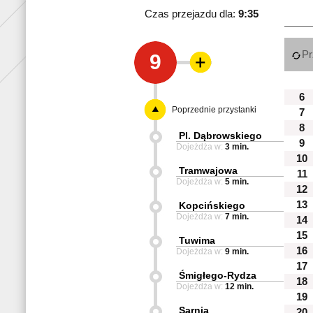
Czas przejazdu dla:
9:35
Pr
9
6
Poprzednie przystanki
7
8
Pl. Dąbrowskiego
9
Dojeżdża w:
3 min.
10
Tramwajowa
11
Dojeżdża w:
5 min.
12
13
Kopcińskiego
Dojeżdża w:
7 min.
14
15
Tuwima
16
Dojeżdża w:
9 min.
17
Śmigłego-Rydza
18
Dojeżdża w:
12 min.
19
Sarnia
20