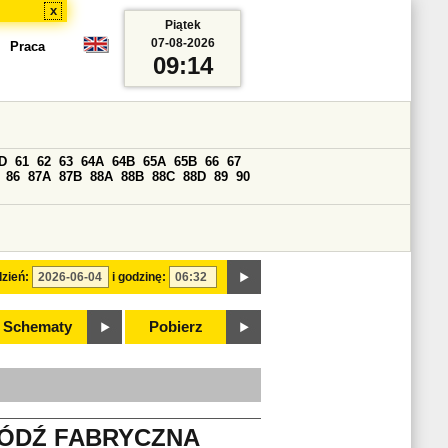
x
Piątek
07-08-2026
Praca
09:14
D
61
62
63
64A
64B
65A
65B
66
67
86
87A
87B
88A
88B
88C
88D
89
90
zień:
i godzinę:
Schematy
Pobierz
ŁÓDŹ FABRYCZNA