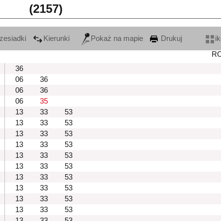
(2157)
zesiadki
Kierunki
Pokaż na mapie
Drukuj
i
R
36
06
36
06
36
06
35
13
33
53
13
33
53
13
33
53
13
33
53
13
33
53
13
33
53
13
33
53
13
33
53
13
33
53
13
33
53
13
33
53