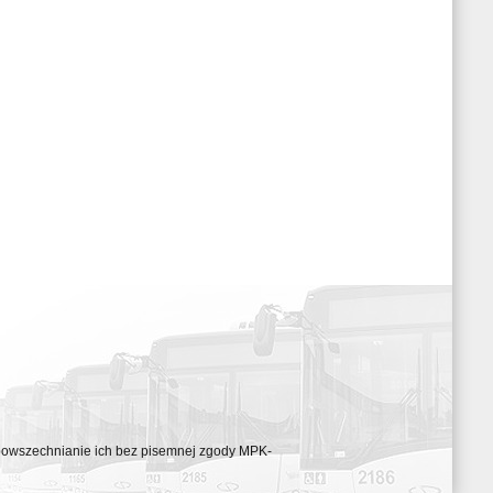
ozpowszechnianie ich bez pisemnej zgody MPK-