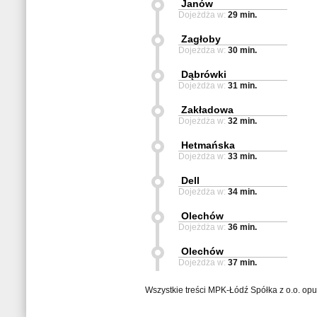
Janów
Dojeżdża w:
29 min.
Zagłoby
Dojeżdża w:
30 min.
Dąbrówki
Dojeżdża w:
31 min.
Zakładowa
Dojeżdża w:
32 min.
Hetmańska
Dojeżdża w:
33 min.
Dell
Dojeżdża w:
34 min.
Olechów
Dojeżdża w:
36 min.
Olechów
Dojeżdża w:
37 min.
Wszystkie treści MPK-Łódź Spółka z o.o. op