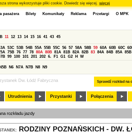
sza strona wykorzystuje pliki cookie. Dowiedz się więcej.
więcej
a pasażera
Bilety
Komunikaty
Reklama
Przetargi
O MPK
0B
11
12
13
14
15
16
41
43
45
53A
53C
53B
54B
55A
55B
55C
56
57
58A
58B
59
60A
60B
60C
60
75A
75B
76
77
78
80A
80B
81A
81B
82A
82B
83
84A
84B
85A
85B
97B
99
100
101
201
202
6.
F1
G1
G2
H
W
N5B
N6
N7A
N7B
N8
N9
zystanek Dw. Łódź Fabryczna
Sprawdź rozkład na d
Utrudnienia
Przystanki
Połączenia
ana rozkładu jazdy
RODZINY POZNAŃSKICH - DW. 
STANEK: