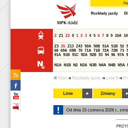
Na
Rozkłady jazdy
Dl
Z
Z1
Z2
0
1
2
3
4
5
6
7
8
9
10A
1
Z3
Z6
Z13
Z43
50A
50B
51A
51B
52
68
69A
69B
70
71A
71B
72A
72B
73
91A
91B
91C
92A
92B
93
94
96
97A
N1A
N1B
N2
N3A
N3B
N4A
N4B
N5A
Start
Rozkłady jazdy
Linia 9
Pr
Linie
Zmiany
Od dnia 15 czerwca 2026 r., zmi
PRZY