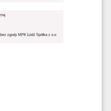
czną
 bez zgody MPK Łódź Spółka z o.o