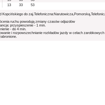
13
33
53
od Kopcińskiego do zaj.Telefoniczna:Narutowicza,Pomorską,Telefoni
ócenia ruchu powodują zmiany czasów odjazdów
rancja: przyspieszenie - 1 min.
nienie - do 4 min.
owanie i rozpowszechnianie rozkładów jazdy w celach zarobkowych
 zabronione.