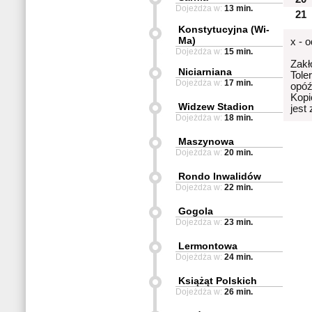
Dojeżdża w:
13 min.
21
Konstytucyjna (Wi-
Ma)
x - 
Dojeżdża w:
15 min.
Zakł
Niciarniana
Tole
Dojeżdża w:
17 min.
opóź
Kopi
Widzew Stadion
jest
Dojeżdża w:
18 min.
Maszynowa
Dojeżdża w:
20 min.
Rondo Inwalidów
Dojeżdża w:
22 min.
Gogola
Dojeżdża w:
23 min.
Lermontowa
Dojeżdża w:
24 min.
Książąt Polskich
Dojeżdża w:
26 min.